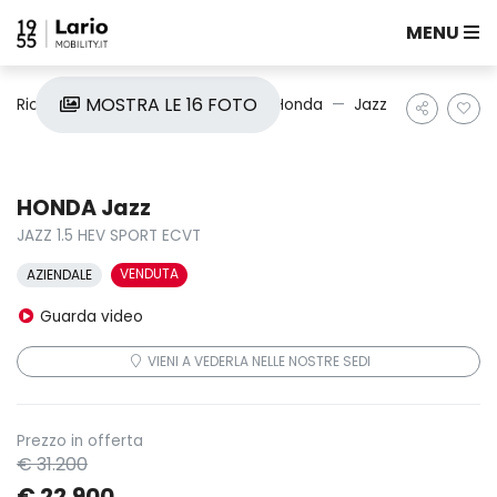
MENU
MOSTRA LE 16 FOTO
Ricerca auto
Nuove e Km0
Honda
Jazz
HONDA Jazz
JAZZ 1.5 HEV SPORT ECVT
VENDUTA
AZIENDALE
Guarda video
VIENI A VEDERLA NELLE NOSTRE SEDI
Prezzo in offerta
€ 31.200
€ 22.900