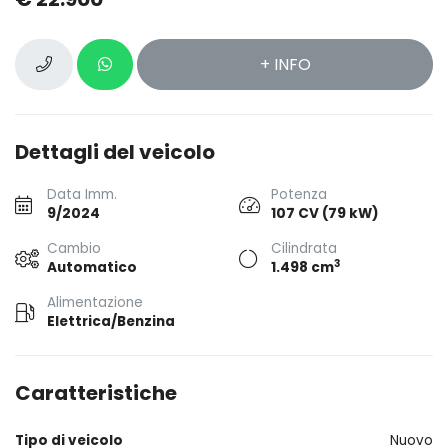
+ INFO
Dettagli del veicolo
Data Imm.
Potenza
9/2024
107 CV (79 kW)
Cambio
Cilindrata
3
Automatico
1.498 cm
Alimentazione
Elettrica/Benzina
Caratteristiche
Tipo di veicolo
Nuovo