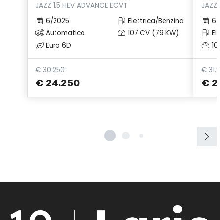
JAZZ 1.5 HEV ADVANCE ECVT
JAZZ 
6/2025
Elettrica/Benzina
6/
Automatico
107 CV (79 KW)
Ele
Euro 6D
10
€ 30.250
€ 31.
€ 24.250
€ 2