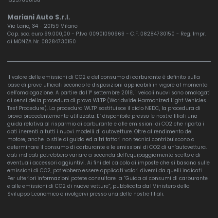
13237080158
Mariani Auto S.r.l.
Via Lario, 34 - 20159 Milano
Cap. soc. euro 99.000,00 - P.Iva 00901090969 - C.F. 08284730150 - Reg. Impr.
di MONZA Nr. 08284730150
Il valore delle emissioni di CO2 e del consumo di carburante è definito sulla
base di prove ufficiali secondo le disposizioni applicabili in vigore al momento
dell'omologazione. A partire dal 1° settembre 2018, i veicoli nuovi sono omologati
ai sensi della procedura di prova WLTP (Worldwide Harmonized Light Vehicles
Test Procedure). La procedura WLTP sostituisce il ciclo NEDC, la procedura di
prova precedentemente utilizzata. E’ disponibile presso le nostre filiali una
guida relativa al risparmio di carburante e alle emissioni di CO2 che riporta i
dati inerenti a tutti i nuovi modelli di autovetture. Oltre al rendimento del
motore, anche lo stile di guida ed altri fattori non tecnici contribuiscono a
determinare il consumo di carburante e le emissioni di CO2 di un’autovettura. I
dati indicati potrebbero variare a seconda dell’equipaggiamento scelto e di
eventuali accessori aggiuntivi. Ai fini del calcolo di imposte che si basano sulle
emissioni di CO2, potrebbero essere applicati valori diversi da quelli indicati.
Per ulteriori informazioni potete consultare la “Guida ai consumi di carburante
e alle emissioni di CO2 di nuove vetture”, pubblicata dal Ministero dello
Sviluppo Economico o rivolgervi presso una delle nostre filiali.