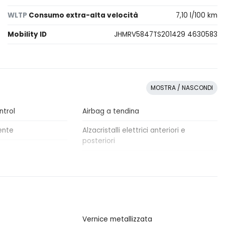
WLTP
Consumo extra-alta velocità
7,10 l/100 km
Mobility ID
JHMRV5847TS201429 4630583
MOSTRA / NASCONDI
ntrol
Airbag a tendina
ente
Alzacristalli elettrici anteriori e
posteriori
Assistente in discesa
za rilevamento
Bluetooth®
e
Cerchi in lega
Vernice metallizzata