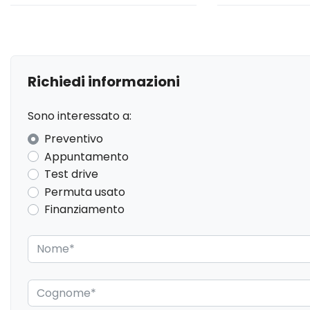
Chiusura centralizzata
Cielo
Cromature esterne
Fari a led
Fari con accensione automatica +
Fendinebbia anterio
sensore pioggia
Richiedi informazioni
Garanzie
Interni in pelle
Sono interessato a:
Limitatore di velocità
Luci diurne
Preventivo
Partenza in salita assistita
Personalizzazione co
Appuntamento
Test drive
Poggiatesta posteriori regolabili
Pomello del cambio 
Permuta usato
Retrovisore interno anabbagliante
Riconoscimento segn
Finanziamento
Sedili abbattibili
Sensori di Parchegg
Posteriori
Sistema di apertura keyless
Sistema di assiste
della corsia