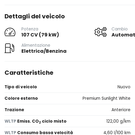
Dettagli del veicolo
Potenza
Cambio
107 CV (79 kW)
Automat
Alimentazione
Elettrica/Benzina
Caratteristiche
Tipo di veicolo
Nuovo
Colore esterno
Premium Sunlight White
Trazione
Anteriore
WLTP
Emiss. CO
ciclo misto
122,00 g/km
2
WLTP
Consumo bassa velocità
4,60 l/100 km