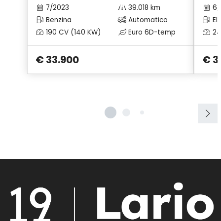
7/2023
39.018 km
6/
Benzina
Automatico
Ele
190 CV (140 KW)
Euro 6D-temp
24
€ 33.900
€ 3