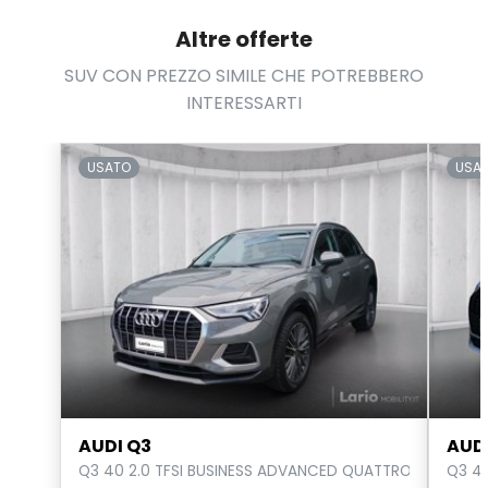
Altre offerte
SUV CON PREZZO SIMILE CHE POTREBBERO
INTERESSARTI
USATO
USA
AUDI Q3
AUD
Q3 40 2.0 TFSI BUSINESS ADVANCED QUATTRO S-TRONIC
Q3 45