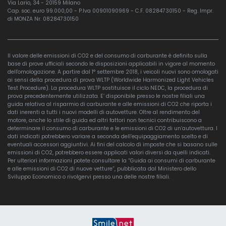
Via Lario, 34 - 20159 Milano
Cap. soc. euro 99.000,00 - P.Iva 00901090969 - C.F. 08284730150 - Reg. Impr.
di MONZA Nr. 08284730150
Il valore delle emissioni di CO2 e del consumo di carburante è definito sulla
base di prove ufficiali secondo le disposizioni applicabili in vigore al momento
dell'omologazione. A partire dal 1° settembre 2018, i veicoli nuovi sono omologati
ai sensi della procedura di prova WLTP (Worldwide Harmonized Light Vehicles
Test Procedure). La procedura WLTP sostituisce il ciclo NEDC, la procedura di
prova precedentemente utilizzata. E’ disponibile presso le nostre filiali una
guida relativa al risparmio di carburante e alle emissioni di CO2 che riporta i
dati inerenti a tutti i nuovi modelli di autovetture. Oltre al rendimento del
motore, anche lo stile di guida ed altri fattori non tecnici contribuiscono a
determinare il consumo di carburante e le emissioni di CO2 di un’autovettura. I
dati indicati potrebbero variare a seconda dell’equipaggiamento scelto e di
eventuali accessori aggiuntivi. Ai fini del calcolo di imposte che si basano sulle
emissioni di CO2, potrebbero essere applicati valori diversi da quelli indicati.
Per ulteriori informazioni potete consultare la “Guida ai consumi di carburante
e alle emissioni di CO2 di nuove vetture”, pubblicata dal Ministero dello
Sviluppo Economico o rivolgervi presso una delle nostre filiali.