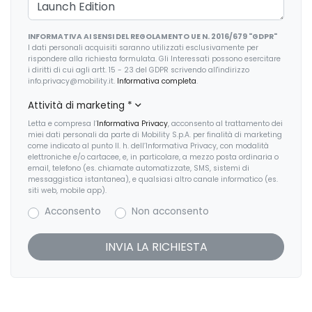
INFORMATIVA AI SENSI DEL REGOLAMENTO UE N. 2016/679 "GDPR"
I dati personali acquisiti saranno utilizzati esclusivamente per
rispondere alla richiesta formulata. Gli Interessati possono esercitare
i diritti di cui agli artt. 15 - 23 del GDPR scrivendo all'indirizzo
info.privacy@mobility.it.
Informativa completa
.
Attività di marketing
*
Letta e compresa l’
Informativa Privacy
, acconsento al trattamento dei
miei dati personali da parte di Mobility S.p.A. per finalità di marketing
come indicato al punto II. h. dell’Informativa Privacy, con modalità
elettroniche e/o cartacee, e, in particolare, a mezzo posta ordinaria o
email, telefono (es. chiamate automatizzate, SMS, sistemi di
messaggistica istantanea), e qualsiasi altro canale informatico (es.
siti web, mobile app).
Acconsento
Non acconsento