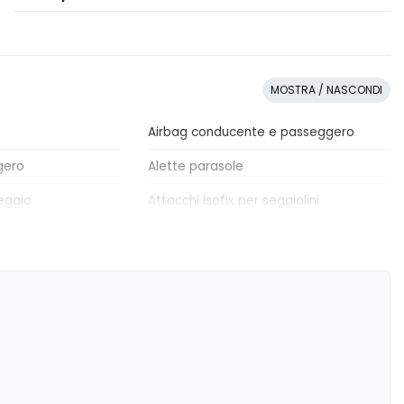
MOSTRA / NASCONDI
Airbag conducente e passeggero
gero
Alette parasole
eggio
Attacchi Isofix per seggiolini
 elettricamente
Barre portabagagli
rie
Cerchi in lega
agli
Fari autoadattivi a led
ri
Freni a disco