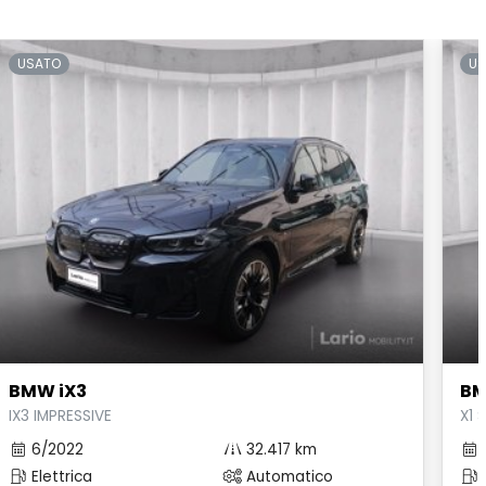
USATO
US
BMW iX3
BM
IX3 IMPRESSIVE
X1 
6/2022
32.417 km
Elettrica
Automatico