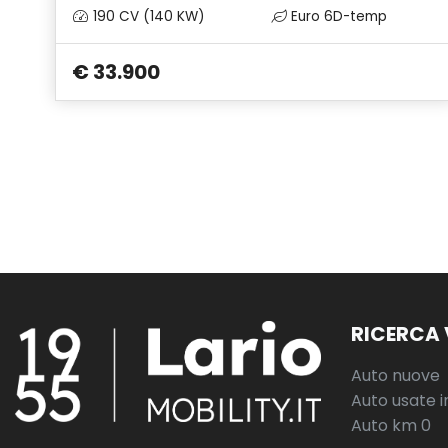
190 CV (140 KW)
Euro 6D-temp
€ 33.900
RICERCA 
Auto nuove
Auto usate i
Auto km 0