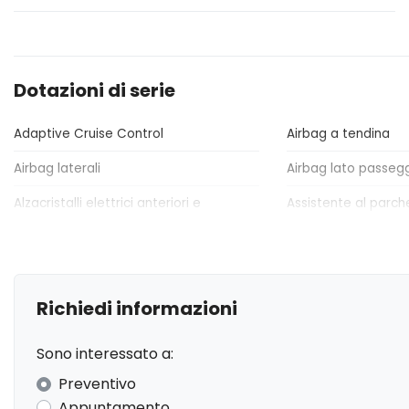
Dotazioni di serie
Adaptive Cruise Control
Airbag a tendina
Airbag laterali
Airbag lato passeg
Alzacristalli elettrici anteriori e
Assistente al parch
posteriori
Avviso del cambio di corsia
Bagagliaio apribile
Blind spot assistenza rilevamento
Cavo ricarica batte
Richiedi informazioni
angolo cieco
Climatizzatore Automatico
Copertura vano bag
Sono interessato a:
Fari posteriori a led
Fendinebbia anterio
Preventivo
Appuntamento