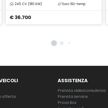
245 CV (180 KW)
Euro 6D-temp
€ 36.700
VEICOLI
ASSISTENZA
Prenota videoconsulenza
n offerta
Prenota service
Prova Box