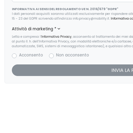
Volante riscaldato
INFORMATIVA AI SENSI DEL REGOLAMENTO UE N. 2016/679 "GDPR"
I dati personali acquisiti saranno utilizzati esclusivamente per rispondere alla r
15 - 23 del GDPR scrivendo all'indirizzo info.privacy@mobility.it.
Informativa c
Attività di marketing
*
Letta e compresa l’
Informativa Privacy
, acconsento al trattamento dei miei dat
al punto II. h. dell’Informativa Privacy, con modalità elettroniche e/o cartacee
automatizzate, SMS, sistemi di messaggistica istantanea), e qualsiasi altro c
Acconsento
Non acconsento