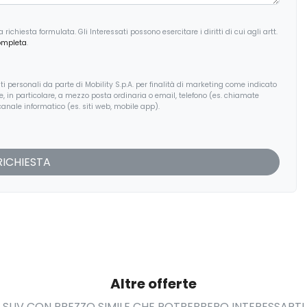
ichiesta formulata. Gli Interessati possono esercitare i diritti di cui agli artt.
ompleta
.
i personali da parte di Mobility S.p.A. per finalità di marketing come indicato
, e, in particolare, a mezzo posta ordinaria o email, telefono (es. chiamate
anale informatico (es. siti web, mobile app).
Altre offerte
SUV CON PREZZO SIMILE CHE POTREBBERO INTERESSARTI