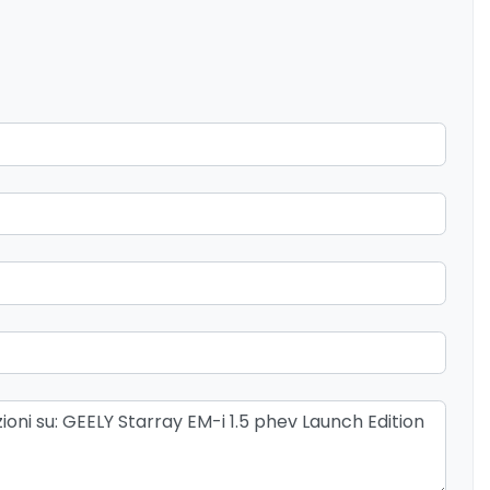
nto elettrico
Illuminazione abitacolo
Kit riparazione pneumatici / tirefit
Pacchetto sicurezza
ità - Cruise Control
Retrovisore interno anabbagliante
ali stradali
Sedile guidatore elettrico
Sedili regolabili elettricamente
Sistema di chiamata d'emergenza
one sedili anteriori
Sospensioni
ri elettrici
Specchietti retrovisori elettrici e
riscaldabili
Volante