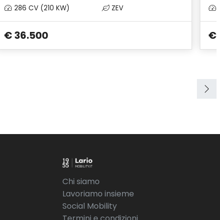
286 CV (210 KW)
ZEV
€ 36.500
€ 
Chi siamo
Lavoriamo insieme
Social Mobility
Termini e condizioni