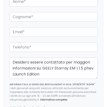
Bagagliaio apribile elettricamente
Barre portabagagli
Blind spot assistenza rilevamento angolo cieco
Bluetooth®
Cavo ricarica batterie
Cerchi in lega
Console centrale multifunzione
Controllo della trazione
Copertura vano bagagli
INFORMATIVA AI SENSI DEL REGOLAMENTO UE N. 2016/679 "GDPR"
Display multifunzione
I dati personali acquisiti saranno utilizzati esclusivamente per
rispondere alla richiesta formulata. Gli Interessati possono esercitare
Fari autoadattivi a led
i diritti di cui agli artt. 15 - 23 del GDPR scrivendo all'indirizzo
info.privacy@mobility.it.
Informativa completa
.
Fari con accensione automatica