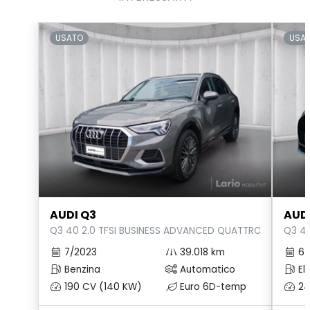
Luci diurne
USATO
USA
Pacchetto sicurezza
Personalizzazioni Linea e Stile
Radio DAB
Regolatore di velocità - Cruise Control
Retrovisore interno auto-anabbagliante
Riconoscimento segnali stradali
Sedile guidatore elettrico
AUDI Q3
AUD
Q3 40 2.0 TFSI BUSINESS ADVANCED QUATTRO S-TRONIC
Q3 45
Sedili anteriori elettrici con memoria
7/2023
39.018 km
6/
Sedili regolabili elettricamente
Benzina
Automatico
Ele
Sensori di Parcheggio Anterori e Posteriori
190 CV (140 KW)
Euro 6D-temp
24