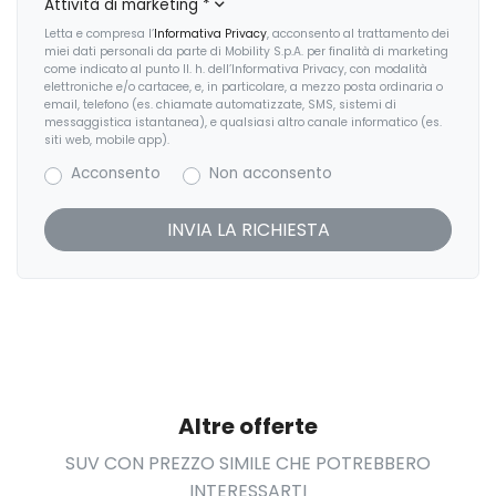
Attività di marketing
*
Fari posteriori a led
Letta e compresa l’
Informativa Privacy
, acconsento al trattamento dei
miei dati personali da parte di Mobility S.p.A. per finalità di marketing
Fendinebbia anteriori
come indicato al punto II. h. dell’Informativa Privacy, con modalità
elettroniche e/o cartacee, e, in particolare, a mezzo posta ordinaria o
email, telefono (es. chiamate automatizzate, SMS, sistemi di
Freni a disco
messaggistica istantanea), e qualsiasi altro canale informatico (es.
siti web, mobile app).
Freni a disco autoventilanti
Acconsento
Non acconsento
Freno di stazionamento elettrico
Head-up display
Illuminazione abitacolo
Illuminazione ambientale
Inserti in acciaio esterni
Interni personalizzazione colori
Altre offerte
Kit emergenza
SUV CON PREZZO SIMILE CHE POTREBBERO
INTERESSARTI
Kit riparazione pneumatici / tirefit