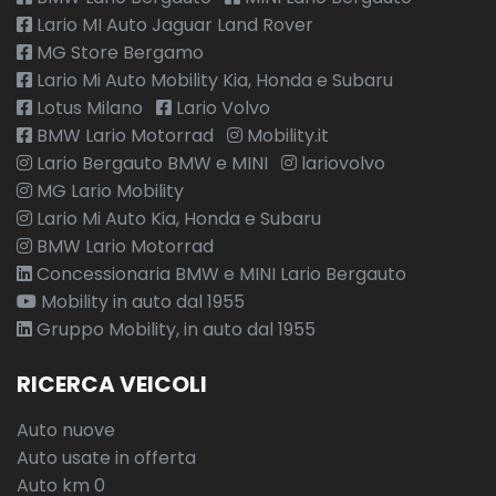
Specchietti retrovisori elettrici e riscaldabili
Lario MI Auto Jaguar Land Rover
MG Store Bergamo
Strumentazione digitale con display
Lario Mi Auto Mobility Kia, Honda e Subaru
Telecamera per visione esterno a 360
Lotus Milano
Lario Volvo
BMW Lario Motorrad
Mobility.it
Tetto apribile
Lario Bergauto BMW e MINI
lariovolvo
Tetto panoramico
MG Lario Mobility
Lario Mi Auto Kia, Honda e Subaru
USB
BMW Lario Motorrad
Vetri oscurati
Concessionaria BMW e MINI Lario Bergauto
Mobility in auto dal 1955
Volante
Gruppo Mobility, in auto dal 1955
Volante riscaldato
RICERCA VEICOLI
Auto nuove
Auto usate in offerta
Auto km 0