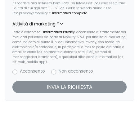
rispondere alla richiesta formulata. Gli Interessati possono esercitare
Pacchetto sicurezza
i diritti di cui agli artt. 15 - 23 del GDPR scrivendo all'indirizzo
info.privacy@mobility.it.
Informativa completa
.
Personalizzazioni Linea e Stile
Attività di marketing
*
Pinze freni colorate
Letta e compresa l’
Informativa Privacy
, acconsento al trattamento dei
miei dati personali da parte di Mobility S.p.A. per finalità di marketing
Poggiatesta anteriori regolabili
come indicato al punto II. h. dell’Informativa Privacy, con modalità
elettroniche e/o cartacee, e, in particolare, a mezzo posta ordinaria o
email, telefono (es. chiamate automatizzate, SMS, sistemi di
Portaoggetti aggiuntivi
messaggistica istantanea), e qualsiasi altro canale informatico (es.
siti web, mobile app).
Presa 12V aggiuntiva
Acconsento
Non acconsento
Radar
Radio DAB
Regolatore di velocità - Cruise Control
Rete divisoria
Retrovisore interno auto-anabbagliante
Sedile riscaldato lato guidatore