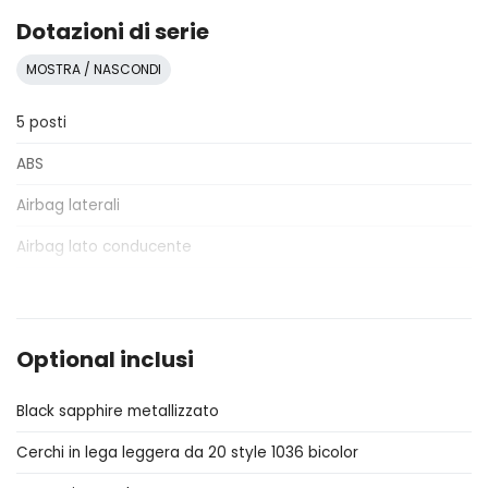
Dotazioni di serie
MOSTRA / NASCONDI
5 posti
ABS
Airbag laterali
Airbag lato conducente
Antifurto
Assistente al parcheggio
Optional inclusi
Assistente per il rimorchio
Black sapphire metallizzato
Attacchi Isofix per seggiolini
Cerchi in lega leggera da 20 style 1036 bicolor
Badge esterno identificativo