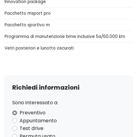
Innovation package
Bagagliaio apribile elettricamente
Pacchetto msport pro
Barre portabagagli
Pacchetto sportivo m
Cerchi in lega
Programma di manutenzione bmw inclusive 5a/60.000 km
Chiusura centralizzata
Vetri posteriori e lunotto oscurati
Cinture di sicurezza
Computer di bordo
Console centrale multifunzione
Console centrale multifunzione
Richiedi informazioni
Controllo della trazione
Sono interessato a:
Elementi di ancoraggio
Preventivo
Fari a led
Appuntamento
Test drive
Fari autoadattivi
Permuta usato