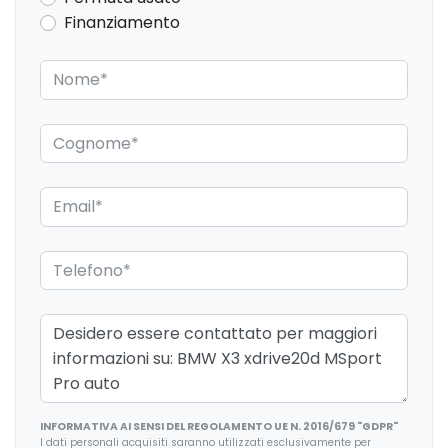
Fari con accensione automatica
Finanziamento
Fari con accensione automatica + sensore pioggia
Fari posteriori a led
Freni a disco autoventilanti
Freno di stazionamento elettrico
Illuminazione abitacolo
Indicatore usura freni
Interni personalizzazione colori
Kit emergenza
Kit riparazione pneumatici / tirefit
Limitatore di velocità
INFORMATIVA AI SENSI DEL REGOLAMENTO UE N. 2016/679 "GDPR"
Maniglie esterne in tinta
I dati personali acquisiti saranno utilizzati esclusivamente per