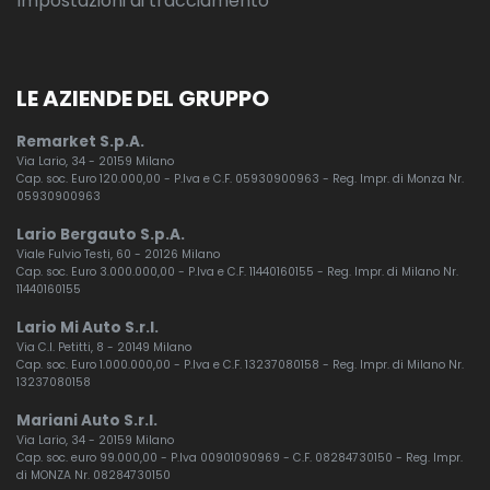
Impostazioni di tracciamento
LE AZIENDE DEL GRUPPO
Remarket S.p.A.
Via Lario, 34 - 20159 Milano
Cap. soc. Euro 120.000,00 - P.Iva e C.F. 05930900963 - Reg. Impr. di Monza Nr.
05930900963
Lario Bergauto S.p.A.
Viale Fulvio Testi, 60 - 20126 Milano
Cap. soc. Euro 3.000.000,00 - P.Iva e C.F. 11440160155 - Reg. Impr. di Milano Nr.
11440160155
Lario Mi Auto S.r.l.
Via C.I. Petitti, 8 - 20149 Milano
Cap. soc. Euro 1.000.000,00 - P.Iva e C.F. 13237080158 - Reg. Impr. di Milano Nr.
13237080158
Mariani Auto S.r.l.
Via Lario, 34 - 20159 Milano
Cap. soc. euro 99.000,00 - P.Iva 00901090969 - C.F. 08284730150 - Reg. Impr.
di MONZA Nr. 08284730150