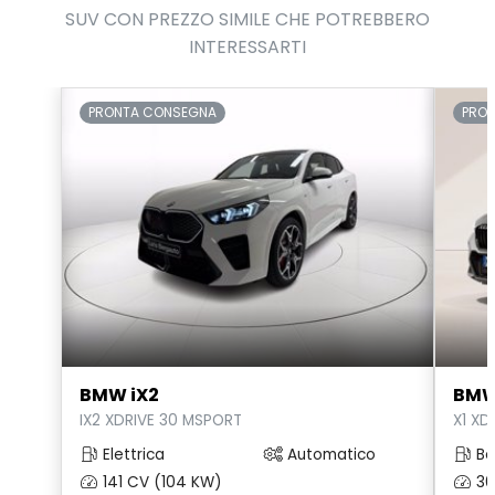
SUV CON PREZZO SIMILE CHE POTREBBERO
INTERESSARTI
PRONTA CONSEGNA
PRO
BMW iX2
BMW
IX2 XDRIVE 30 MSPORT
X1 XD
Elettrica
Automatico
Be
141 CV (104 KW)
30