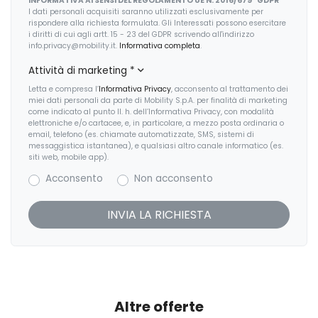
INFORMATIVA AI SENSI DEL REGOLAMENTO UE N. 2016/679 "GDPR"
I dati personali acquisiti saranno utilizzati esclusivamente per
rispondere alla richiesta formulata. Gli Interessati possono esercitare
i diritti di cui agli artt. 15 - 23 del GDPR scrivendo all'indirizzo
info.privacy@mobility.it.
Informativa completa
.
Attività di marketing
*
Letta e compresa l’
Informativa Privacy
, acconsento al trattamento dei
miei dati personali da parte di Mobility S.p.A. per finalità di marketing
come indicato al punto II. h. dell’Informativa Privacy, con modalità
elettroniche e/o cartacee, e, in particolare, a mezzo posta ordinaria o
email, telefono (es. chiamate automatizzate, SMS, sistemi di
messaggistica istantanea), e qualsiasi altro canale informatico (es.
siti web, mobile app).
Acconsento
Non acconsento
Altre offerte