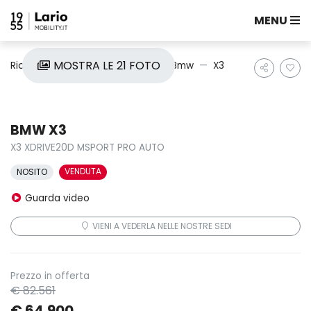
MENU
MOSTRA LE 21 FOTO
Ricerca auto
Nuove e Km0
Bmw
X3
BMW X3
X3 XDRIVE20D MSPORT PRO AUTO
VENDUTA
NOSITO
Guarda video
VIENI A VEDERLA NELLE NOSTRE SEDI
Prezzo in offerta
€ 82.561
€ 64.900