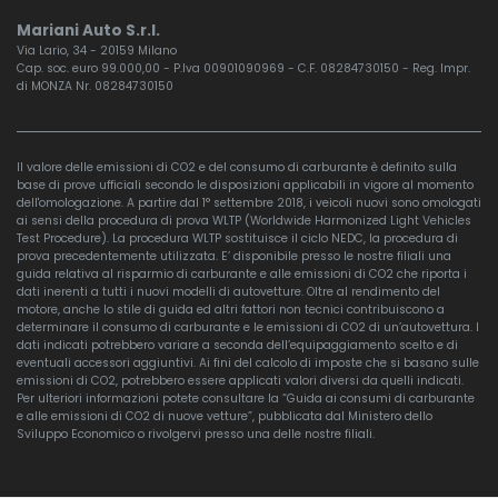
Mariani Auto S.r.l.
Via Lario, 34 - 20159 Milano
Cap. soc. euro 99.000,00 - P.Iva 00901090969 - C.F. 08284730150 - Reg. Impr.
di MONZA Nr. 08284730150
Il valore delle emissioni di CO2 e del consumo di carburante è definito sulla
base di prove ufficiali secondo le disposizioni applicabili in vigore al momento
dell'omologazione. A partire dal 1° settembre 2018, i veicoli nuovi sono omologati
ai sensi della procedura di prova WLTP (Worldwide Harmonized Light Vehicles
Test Procedure). La procedura WLTP sostituisce il ciclo NEDC, la procedura di
prova precedentemente utilizzata. E’ disponibile presso le nostre filiali una
guida relativa al risparmio di carburante e alle emissioni di CO2 che riporta i
dati inerenti a tutti i nuovi modelli di autovetture. Oltre al rendimento del
motore, anche lo stile di guida ed altri fattori non tecnici contribuiscono a
determinare il consumo di carburante e le emissioni di CO2 di un’autovettura. I
dati indicati potrebbero variare a seconda dell’equipaggiamento scelto e di
eventuali accessori aggiuntivi. Ai fini del calcolo di imposte che si basano sulle
emissioni di CO2, potrebbero essere applicati valori diversi da quelli indicati.
Per ulteriori informazioni potete consultare la “Guida ai consumi di carburante
e alle emissioni di CO2 di nuove vetture”, pubblicata dal Ministero dello
Sviluppo Economico o rivolgervi presso una delle nostre filiali.