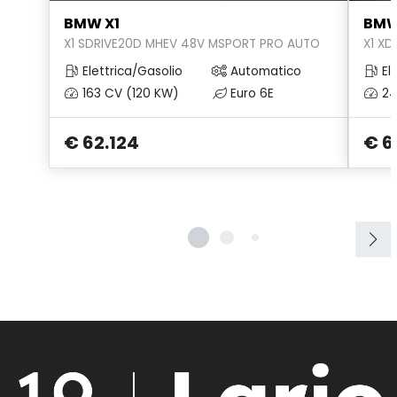
BMW X1
BMW
X1 SDRIVE20D MHEV 48V MSPORT PRO AUTO
X1 XD
Elettrica/Gasolio
Automatico
Ele
163 CV (120 KW)
Euro 6E
24
€ 62.124
€ 6