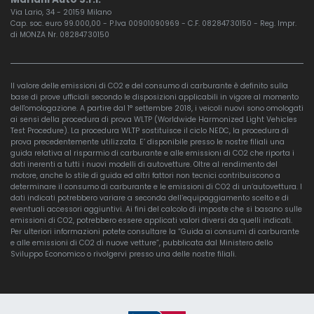
Via Lario, 34 - 20159 Milano
Cap. soc. euro 99.000,00 - P.Iva 00901090969 - C.F. 08284730150 - Reg. Impr.
di MONZA Nr. 08284730150
Il valore delle emissioni di CO2 e del consumo di carburante è definito sulla
base di prove ufficiali secondo le disposizioni applicabili in vigore al momento
dell'omologazione. A partire dal 1° settembre 2018, i veicoli nuovi sono omologati
ai sensi della procedura di prova WLTP (Worldwide Harmonized Light Vehicles
Test Procedure). La procedura WLTP sostituisce il ciclo NEDC, la procedura di
prova precedentemente utilizzata. E’ disponibile presso le nostre filiali una
guida relativa al risparmio di carburante e alle emissioni di CO2 che riporta i
dati inerenti a tutti i nuovi modelli di autovetture. Oltre al rendimento del
motore, anche lo stile di guida ed altri fattori non tecnici contribuiscono a
determinare il consumo di carburante e le emissioni di CO2 di un’autovettura. I
dati indicati potrebbero variare a seconda dell’equipaggiamento scelto e di
eventuali accessori aggiuntivi. Ai fini del calcolo di imposte che si basano sulle
emissioni di CO2, potrebbero essere applicati valori diversi da quelli indicati.
Per ulteriori informazioni potete consultare la “Guida ai consumi di carburante
e alle emissioni di CO2 di nuove vetture”, pubblicata dal Ministero dello
Sviluppo Economico o rivolgervi presso una delle nostre filiali.