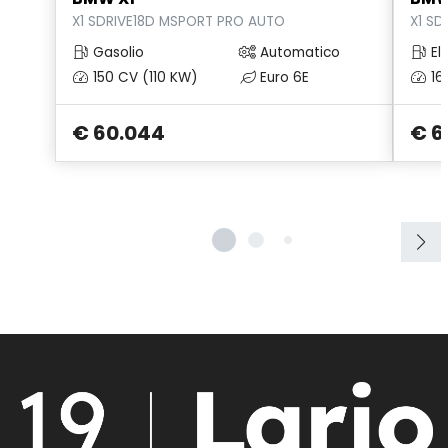
X1 SDRIVE18D MSPORT PRO AUTO
X1 S
Gasolio
Automatico
Ele
150 CV (110 KW)
Euro 6E
16
€ 60.044
€ 6