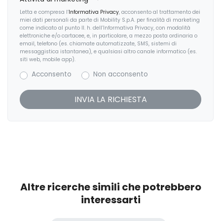
Sedili anteriori regolabili
Letta e compresa l’
Informativa Privacy
, acconsento al trattamento dei
miei dati personali da parte di Mobility S.p.A. per finalità di marketing
Sedili anteriori sportivi
come indicato al punto II. h. dell’Informativa Privacy, con modalità
elettroniche e/o cartacee, e, in particolare, a mezzo posta ordinaria o
email, telefono (es. chiamate automatizzate, SMS, sistemi di
Sedili posteriori regolabili
messaggistica istantanea), e qualsiasi altro canale informatico (es.
siti web, mobile app).
Selettore stile di guida
Acconsento
Non acconsento
Sensori di pioggia
Serbatoio carburante maggiorato
Servosterzo
Sistema audio
Sistema di chiamata d'emergenza
Sistema di frenata anti collisione
Altre ricerche simili che potrebbero
Sospensioni regolabili
interessarti
Specchietti retrovisori elettrici