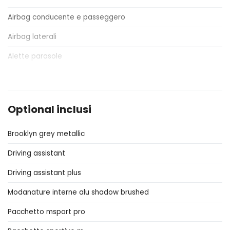
Airbag conducente e passeggero
Airbag laterali
Alette parasole
Alzacristalli elettrici
Assistente al parcheggio
Optional inclusi
Badge esterno identificativo
Brooklyn grey metallic
Bagagliaio apribile elettricamente
Driving assistant
Bracciolo anteriore
Driving assistant plus
Cerchi in lega
Modanature interne alu shadow brushed
Chiavi e telecomandi
Pacchetto msport pro
Cinture di sicurezza