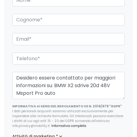
Interni personalizzazione colori
Kit riparazione pneumatici / tirefit
Pacchetto
Pacchetto sicurezza
Paraurti in tinta
Personalizzazioni Linea e Stile
Pinze freni colorate
Portaoggetti aggiuntivi
Presa 12V aggiuntiva
INFORMATIVA AI SENSI DEL REGOLAMENTO UE N. 2016/679 "GDPR"
Protezione motore
I dati personali acquisiti saranno utilizzati esclusivamente per
rispondere alla richiesta formulata. Gli Interessati possono esercitare
Radio DAB
i diritti di cui agli artt. 15 - 23 del GDPR scrivendo all'indirizzo
info.privacy@mobility.it.
Informativa completa
.
Regolatore di velocità - Cruise Control
Attività di marketing
*