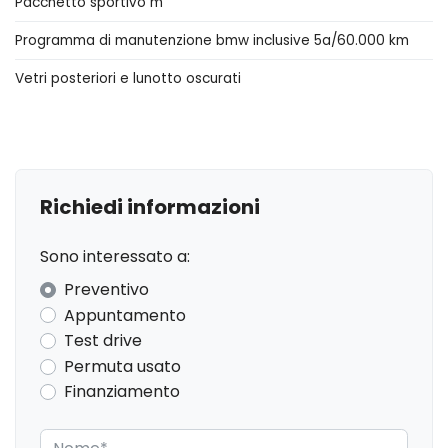
Pacchetto sportivo m
Console centrale multifunzione
Programma di manutenzione bmw inclusive 5a/60.000 km
Differenziale autobloccante elettronico
Vetri posteriori e lunotto oscurati
ESS / Emergency Stop Signal
Fari a led
Fari con accensione automatica
Fari con accensione automatica + sensore pioggia
Richiedi informazioni
Fari posteriori a led
Sono interessato a:
Freno di stazionamento elettrico
Preventivo
Garanzie
Appuntamento
Test drive
Illuminazione abitacolo
Permuta usato
Indicatore cambio marcia
Finanziamento
Inserti in acciaio esterni