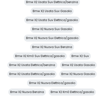
Bmw X2 Usata Suv Elettrica/benzina
Spoiler posteriore
Bmw X2 Usata Suv Gasolio
Start & Stop
Bmw X2 Usata Suv Elettrica/gasolio
Strumentazione digitale con display
Bmw X2 Nuova Suv Gasolio
Tappetini
Bmw X2 Nuova Suv Elettrica/gasolio
Volante
Bmw X2 Nuova Suv Benzina
Volante multifunzionale
Bmw X2 Km0 Suv Elettrica/gasolio
Bmw X2 Suv
Volante regolabile
Bmw X2 Usata Elettrica/benzina
Bmw X2 Usata Gasolio
Bmw X2 Usata Elettrica/gasolio
Bmw X2 Nuova Gasolio
Bmw X2 Nuova Elettrica/gasolio
Bmw X2 Nuova Benzina
Bmw X2 Km0 Elettrica/gasolio