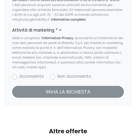
INFORMATIVA AI SENSI DEL REGOLAMENTO UE N. 2016/679 "GDPR"
I dati personali acquisiti saranno utilizzati esclusivamente per
rispondere alla richiesta formulata. Gli Interessati possono esercitare
i diritti di cui agli artt. 15 - 23 del GDPR scrivendo all'indirizzo
info.privacy@mobility.it.
Informativa completa
.
Attività di marketing
*
Letta e compresa l’
Informativa Privacy
, acconsento al trattamento dei
miei dati personali da parte di Mobility S.p.A. per finalità di marketing
come indicato al punto II. h. dell’Informativa Privacy, con modalità
elettroniche e/o cartacee, e, in particolare, a mezzo posta ordinaria o
email, telefono (es. chiamate automatizzate, SMS, sistemi di
messaggistica istantanea), e qualsiasi altro canale informatico (es.
siti web, mobile app).
Acconsento
Non acconsento
Altre offerte