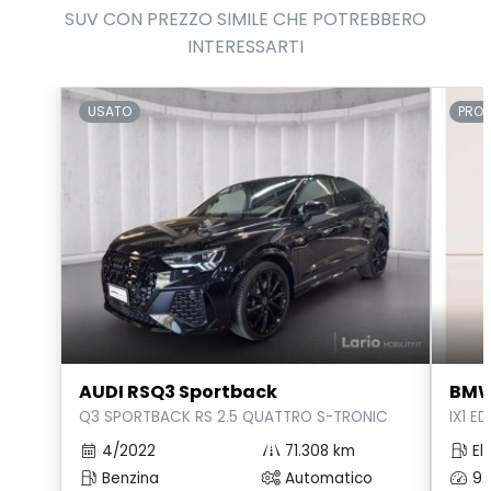
SUV CON PREZZO SIMILE CHE POTREBBERO
INTERESSARTI
USATO
PRO
AUDI RSQ3 Sportback
BMW
Q3 SPORTBACK RS 2.5 QUATTRO S-TRONIC
IX1 E
4/2022
71.308 km
Ele
Benzina
Automatico
92