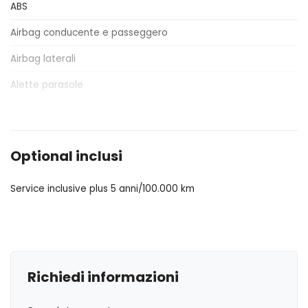
ABS
Airbag conducente e passeggero
Airbag laterali
Alette parasole
Alzacristalli elettrici
Antifurto
Optional inclusi
Assistente al parcheggio
Service inclusive plus 5 anni/100.000 km
Bagagliaio apribile elettricamente
Bracciolo anteriore
Cambio al volante
Cavo ricarica batterie
Richiedi informazioni
Cerchi in lega