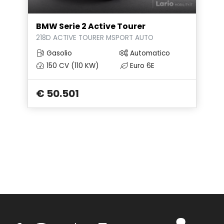
Start & Stop
Strumentazione digitale con display
BMW Serie 2 Active Tourer
218D ACTIVE TOURER MSPORT AUTO
Tappetini
Gasolio
Automatico
Volante
150 CV (110 KW)
Euro 6E
Volante multifunzionale
€ 50.501
Volante regolabile