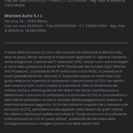
Cap. soc. Euro 1.000.000,00 - P.Iva e C.F. 13237080158 - Reg. Impr. di Milano Nr.
13237080158
Mariani Auto S.r.l.
Via Lario, 34 - 20159 Milano
Cap. soc. euro 99.000,00 - P.Iva 00901090969 - C.F. 08284730150 - Reg. Impr.
di MONZA Nr. 08284730150
Il valore delle emissioni di CO2 e del consumo di carburante è definito sulla
base di prove ufficiali secondo le disposizioni applicabili in vigore al momento
dell'omologazione. A partire dal 1° settembre 2018, i veicoli nuovi sono omologati
ai sensi della procedura di prova WLTP (Worldwide Harmonized Light Vehicles
Test Procedure). La procedura WLTP sostituisce il ciclo NEDC, la procedura di
prova precedentemente utilizzata. E’ disponibile presso le nostre filiali una
guida relativa al risparmio di carburante e alle emissioni di CO2 che riporta i
dati inerenti a tutti i nuovi modelli di autovetture. Oltre al rendimento del
motore, anche lo stile di guida ed altri fattori non tecnici contribuiscono a
determinare il consumo di carburante e le emissioni di CO2 di un’autovettura. I
dati indicati potrebbero variare a seconda dell’equipaggiamento scelto e di
eventuali accessori aggiuntivi. Ai fini del calcolo di imposte che si basano sulle
emissioni di CO2, potrebbero essere applicati valori diversi da quelli indicati.
Per ulteriori informazioni potete consultare la “Guida ai consumi di carburante
e alle emissioni di CO2 di nuove vetture”, pubblicata dal Ministero dello
Sviluppo Economico o rivolgervi presso una delle nostre filiali.