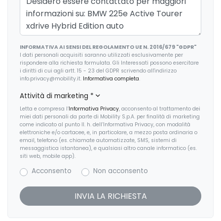
Indicatore cambio marcia
Inserti in acciaio esterni
INFORMATIVA AI SENSI DEL REGOLAMENTO UE N. 2016/679 "GDPR"
Interni personalizzazione colori
I dati personali acquisiti saranno utilizzati esclusivamente per
rispondere alla richiesta formulata. Gli Interessati possono esercitare
Kit riparazione pneumatici / tirefit
i diritti di cui agli artt. 15 - 23 del GDPR scrivendo all'indirizzo
info.privacy@mobility.it.
Informativa completa
.
Pacchetto
Attività di marketing
*
Pacchetto sicurezza
Letta e compresa l’
Informativa Privacy
, acconsento al trattamento dei
miei dati personali da parte di Mobility S.p.A. per finalità di marketing
Personalizzazioni Linea e Stile
come indicato al punto II. h. dell’Informativa Privacy, con modalità
elettroniche e/o cartacee, e, in particolare, a mezzo posta ordinaria o
email, telefono (es. chiamate automatizzate, SMS, sistemi di
Portaoggetti aggiuntivi
messaggistica istantanea), e qualsiasi altro canale informatico (es.
siti web, mobile app).
Presa 12V aggiuntiva
Acconsento
Non acconsento
Radio DAB
Regolatore di velocità - Cruise Control
Sedile riscaldato lato guidatore