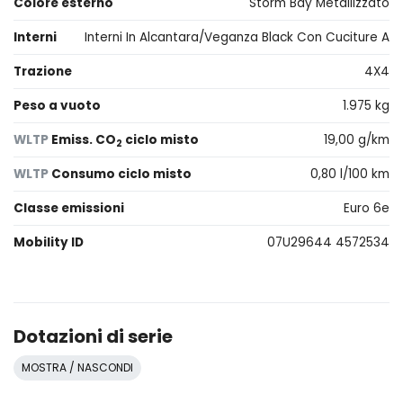
Colore esterno
Storm Bay Metallizzato
Interni
Interni In Alcantara/Veganza Black Con Cuciture A
Trazione
4X4
Peso a vuoto
1.975 kg
WLTP
Emiss. CO
ciclo misto
19,00 g/km
2
WLTP
Consumo ciclo misto
0,80 l/100 km
Classe emissioni
Euro 6e
Mobility ID
07U29644 4572534
Dotazioni di serie
MOSTRA / NASCONDI