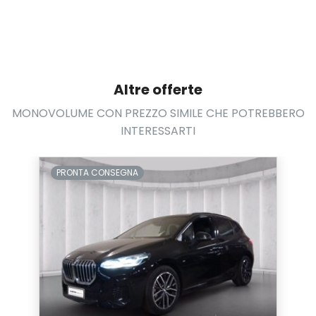
Sedili anteriori regolabili
Sedili anteriori sportivi
Sedili posteriori regolabili
Altre offerte
Selettore stile di guida
MONOVOLUME CON PREZZO SIMILE CHE POTREBBERO
INTERESSARTI
Sensori di pioggia
Servosterzo
PRONTA CONSEGNA
Sistema di assistenza al mantenimento della corsia
Sistema di chiamata d'emergenza
Sistema di riconoscimento stanchezza guidatore
Sospensioni regolabili
Specchietti retrovisori elettrici e riscaldabili