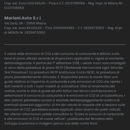
Cap. soc. Euro 1.000.000,00 - P.Iva e C.F. 13237080158 - Reg. Impr. di Milano Nr.
13237080158
Mariani Auto S.r.l.
Via Lario, 34 - 20159 Milano
Cap. soc. euro 99.000,00 - P.Iva 00901090969 - C.F. 08284730150 - Reg. Impr.
di MONZA Nr. 08284730150
Il valore delle emissioni di CO2 e del consumo di carburante è definito sulla
base di prove ufficiali secondo le disposizioni applicabili in vigore al momento
dell'omologazione. A partire dal 1° settembre 2018, i veicoli nuovi sono omologati
ai sensi della procedura di prova WLTP (Worldwide Harmonized Light Vehicles
Test Procedure). La procedura WLTP sostituisce il ciclo NEDC, la procedura di
prova precedentemente utilizzata. E’ disponibile presso le nostre filiali una
guida relativa al risparmio di carburante e alle emissioni di CO2 che riporta i
dati inerenti a tutti i nuovi modelli di autovetture. Oltre al rendimento del
motore, anche lo stile di guida ed altri fattori non tecnici contribuiscono a
determinare il consumo di carburante e le emissioni di CO2 di un’autovettura. I
dati indicati potrebbero variare a seconda dell’equipaggiamento scelto e di
eventuali accessori aggiuntivi. Ai fini del calcolo di imposte che si basano sulle
emissioni di CO2, potrebbero essere applicati valori diversi da quelli indicati.
Per ulteriori informazioni potete consultare la “Guida ai consumi di carburante
e alle emissioni di CO2 di nuove vetture”, pubblicata dal Ministero dello
Sviluppo Economico o rivolgervi presso una delle nostre filiali.