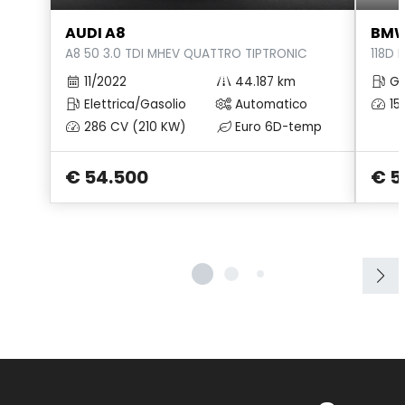
AUDI A8
BMW 
A8 50 3.0 TDI MHEV QUATTRO TIPTRONIC
118D
11/2022
44.187 km
Ga
Elettrica/Gasolio
Automatico
15
286 CV (210 KW)
Euro 6D-temp
€ 54.500
€ 5