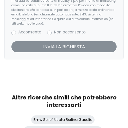
miei dati personali da parte di Mobility S.p.A. per finalità di marketing
Sedile riscaldato lato guidatore
come indicato al punto II. h. dell’Informativa Privacy, con modalità
elettroniche e/o cartacee, e, in particolare, a mezzo posta ordinaria o
email, telefono (es. chiamate automatizzate, SMS, sistemi di
Sedili anteriori regolabili
messaggistica istantanea), e qualsiasi altro canale informatico (es.
siti web, mobile app).
Sedili anteriori sportivi
Acconsento
Non acconsento
Selettore stile di guida
Servosterzo
Sistema audio
Sistema di chiamata d'emergenza
Sistema di frenata anti collisione
Sistema di riconoscimento stanchezza guidatore
Altre ricerche simili che potrebbero
Sospensioni regolabili
interessarti
Specchietti retrovisori colorati
Bmw Serie 1 Usata Berlina Gasolio
Specchietti retrovisori elettrici e riscaldabili