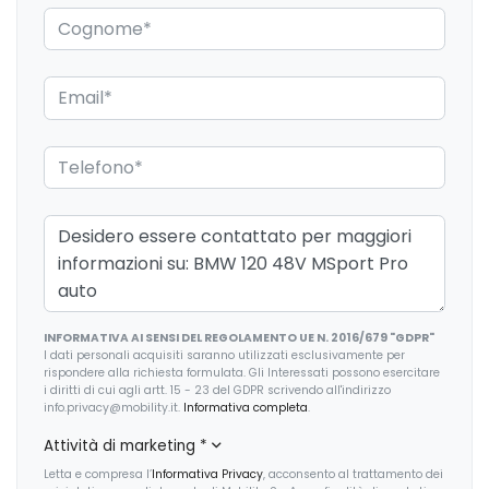
Interni personalizzazione colori
Kit riparazione pneumatici / tirefit
Luci di emergenza
Pacchetto sicurezza
Personalizzazione colori esterni
Personalizzazioni Linea e Stile
Portabicchiere
Presa 12V aggiuntiva
INFORMATIVA AI SENSI DEL REGOLAMENTO UE N. 2016/679 "GDPR"
Protezione motore
I dati personali acquisiti saranno utilizzati esclusivamente per
rispondere alla richiesta formulata. Gli Interessati possono esercitare
Radar
i diritti di cui agli artt. 15 - 23 del GDPR scrivendo all'indirizzo
info.privacy@mobility.it.
Informativa completa
.
Radio DAB
Attività di marketing
*
Regolatore di velocità - Cruise Control
Letta e compresa l’
Informativa Privacy
, acconsento al trattamento dei