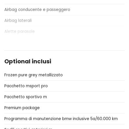
Airbag conducente e passeggero
Airbag laterali
Alette parasole
Alzacristalli elettrici
Antifurto
Optional inclusi
Assistente al parcheggio
Frozen pure grey metallizzato
Attacchi Isofix per seggiolini
Pacchetto msport pro
Badge esterno identificativo
Pacchetto sportivo m
Bracciolo anteriore
Premium package
Cambio automatico
Programma di manutenzione bmw inclusive 5a/60.000 km
Cerchi in lega