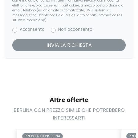
come indicato al punto II. h. dell’Informativa Privacy, con modalità
Sedili anteriori sportivi
elettroniche e/o cartacee, e, in particolare, a mezzo posta ordinaria o
email, telefono (es. chiamate automatizzate, SMS, sistemi di
messaggistica istantanea), e qualsiasi altro canale informatico (es.
Selettore stile di guida
siti web, mobile app).
Servosterzo
Acconsento
Non acconsento
Sistema audio
Sistema di chiamata d'emergenza
Sistema di frenata anti collisione
Sistema di riconoscimento stanchezza guidatore
Sospensioni regolabili
Altre offerte
Specchietti retrovisori colorati
BERLINA CON PREZZO SIMILE CHE POTREBBERO
Specchietti retrovisori elettrici e riscaldabili
INTERESSARTI
Start & Stop
Strumentazione digitale con display
PRONTA CONSEGNA
PRO