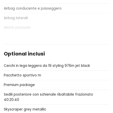
Airbag conducente e passeggero
Airbag laterali
Alette parasole
Alzacristalli elettrici
Antifurto
Optional inclusi
Assistente al parcheggio
Cerchi in lega leggera da 19 styling 976m jet black
Attacchi Isofix per seggiolini
Pacchetto sportivo m
Badge esterno identificativo
Premium package
Bracciolo anteriore
Sedili posteriore con schienale ribaltabile frazionato
Cambio automatico
40:20:40
Cerchi in lega
Skyscraper grey metallic