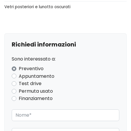
Chiavi e telecomandi
Vetri posteriori e lunotto oscurati
Console centrale multifunzione
Controllo della trazione
Differenziale autobloccante elettronico
Richiedi informazioni
Fari a led
Fari con accensione automatica + sensore pioggia
Sono interessato a:
Freno di stazionamento elettrico
Preventivo
Appuntamento
Illuminazione ambientale
Test drive
Illuminazione bagagliaio
Permuta usato
Finanziamento
Indicatore cambio marcia
Interni personalizzazione colori
Kit riparazione pneumatici / tirefit