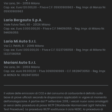
Via Lario, 34 - 20159 Milano
Cap. soc. Euro 120.000,00 - P.Iva e C.F. 05930900963 - Reg. Impr. di Monza Nr.
05930900963
Lario Bergauto S.p.A.
Viale Fulvio Testi, 60 - 20126 Milano
Cap. soc. Euro 3.000.000,00 - P.Iva e C.F. 11440160155 - Reg. Impr. di Milano Nr.
11440160155
Lario Mi Auto S.r.l.
Via C.I. Petitti, 8 - 20149 Milano
Cap. soc. Euro 1.000.000,00 - P.Iva e C.F. 13237080158 - Reg. Impr. di Milano Nr.
13237080158
Mariani Auto S.r.l.
Via Lario, 34 - 20159 Milano
Cap. soc. euro 99.000,00 - P.Iva 00901090969 - C.F. 08284730150 - Reg. Impr.
di MONZA Nr. 08284730150
Il valore delle emissioni di CO2 e del consumo di carburante è definito sulla
base di prove ufficiali secondo le disposizioni applicabili in vigore al momento
dell'omologazione. A partire dal 1° settembre 2018, i veicoli nuovi sono omologati
ai sensi della procedura di prova WLTP (Worldwide Harmonized Light Vehicles
Test Procedure). La procedura WLTP sostituisce il ciclo NEDC, la procedura di