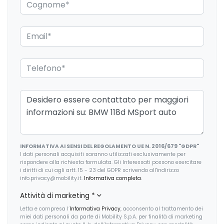
Luci di emergenza
Pacchetto sicurezza
Personalizzazione colori esterni
Personalizzazioni Linea e Stile
Portabicchiere
Presa 12V aggiuntiva
Protezione motore
Radar
INFORMATIVA AI SENSI DEL REGOLAMENTO UE N. 2016/679 "GDPR"
I dati personali acquisiti saranno utilizzati esclusivamente per
Radio DAB
rispondere alla richiesta formulata. Gli Interessati possono esercitare
i diritti di cui agli artt. 15 - 23 del GDPR scrivendo all'indirizzo
Regolatore di velocità - Cruise Control
info.privacy@mobility.it.
Informativa completa
.
Sedile riscaldato lato guidatore
Attività di marketing
*
Letta e compresa l’
Informativa Privacy
, acconsento al trattamento dei
Sedili anteriori regolabili
miei dati personali da parte di Mobility S.p.A. per finalità di marketing