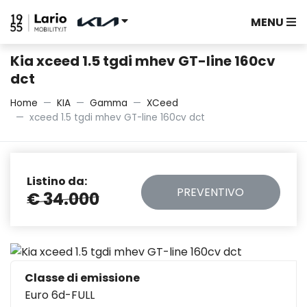
MENU
Kia xceed 1.5 tgdi mhev GT-line 160cv
dct
Home
KIA
Gamma
XCeed
xceed 1.5 tgdi mhev GT-line 160cv dct
Listino da:
PREVENTIVO
€ 34.000
Classe di emissione
Euro 6d-FULL