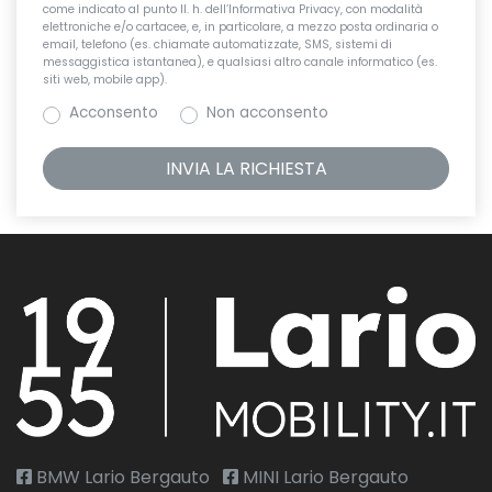
come indicato al punto II. h. dell’Informativa Privacy, con modalità
elettroniche e/o cartacee, e, in particolare, a mezzo posta ordinaria o
email, telefono (es. chiamate automatizzate, SMS, sistemi di
messaggistica istantanea), e qualsiasi altro canale informatico (es.
siti web, mobile app).
Acconsento
Non acconsento
BMW Lario Bergauto
MINI Lario Bergauto