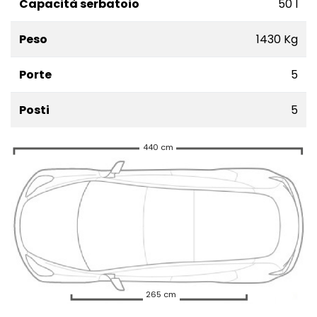
Capacità serbatoio
50 l
Peso
1430 Kg
Porte
5
Posti
5
440 cm
265 cm