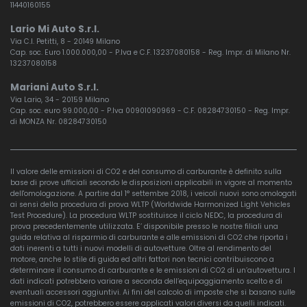
11440160155
Lario Mi Auto S.r.l.
Via C.I. Petitti, 8 - 20149 Milano
Cap. soc. Euro 1.000.000,00 - P.Iva e C.F. 13237080158 - Reg. Impr. di Milano Nr.
13237080158
Mariani Auto S.r.l.
Via Lario, 34 - 20159 Milano
Cap. soc. euro 99.000,00 - P.Iva 00901090969 - C.F. 08284730150 - Reg. Impr.
di MONZA Nr. 08284730150
Il valore delle emissioni di CO2 e del consumo di carburante è definito sulla
base di prove ufficiali secondo le disposizioni applicabili in vigore al momento
dell'omologazione. A partire dal 1° settembre 2018, i veicoli nuovi sono omologati
ai sensi della procedura di prova WLTP (Worldwide Harmonized Light Vehicles
Test Procedure). La procedura WLTP sostituisce il ciclo NEDC, la procedura di
prova precedentemente utilizzata. E’ disponibile presso le nostre filiali una
guida relativa al risparmio di carburante e alle emissioni di CO2 che riporta i
dati inerenti a tutti i nuovi modelli di autovetture. Oltre al rendimento del
motore, anche lo stile di guida ed altri fattori non tecnici contribuiscono a
determinare il consumo di carburante e le emissioni di CO2 di un’autovettura. I
dati indicati potrebbero variare a seconda dell’equipaggiamento scelto e di
eventuali accessori aggiuntivi. Ai fini del calcolo di imposte che si basano sulle
emissioni di CO2, potrebbero essere applicati valori diversi da quelli indicati.