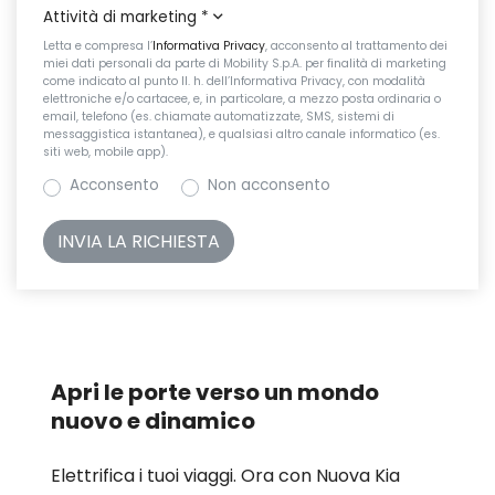
Attività di marketing
*
Letta e compresa l’
Informativa Privacy
, acconsento al trattamento dei
miei dati personali da parte di Mobility S.p.A. per finalità di marketing
come indicato al punto II. h. dell’Informativa Privacy, con modalità
elettroniche e/o cartacee, e, in particolare, a mezzo posta ordinaria o
email, telefono (es. chiamate automatizzate, SMS, sistemi di
messaggistica istantanea), e qualsiasi altro canale informatico (es.
siti web, mobile app).
Acconsento
Non acconsento
Apri le porte verso un mondo
nuovo e dinamico
Elettrifica i tuoi viaggi. Ora con Nuova Kia