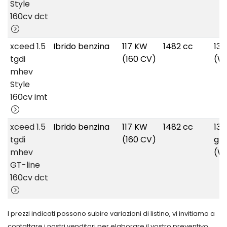
Style
160cv dct
xceed 1.5
Ibrido benzina
117 KW
1482 cc
13
tgdi
(160 CV)
(W
mhev
Style
160cv imt
xceed 1.5
Ibrido benzina
117 KW
1482 cc
136
tgdi
(160 CV)
g/
mhev
(W
GT-line
160cv dct
I prezzi indicati possono subire variazioni di listino, vi invitiamo a
contattare i nostri venditori per elaborare il vostro preventivo