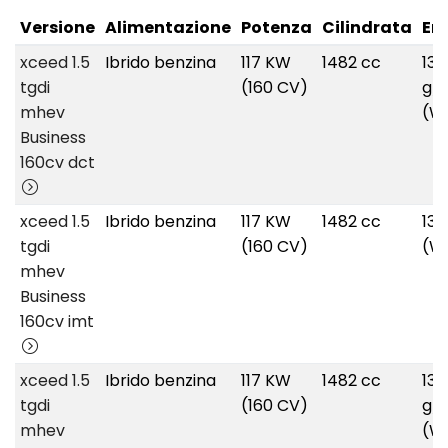
Versione
Alimentazione
Potenza
Cilindrata
Em
xceed 1.5
Ibrido benzina
117 KW
1482 cc
136
tgdi
(160 CV)
g/
mhev
(W
Business
160cv dct
xceed 1.5
Ibrido benzina
117 KW
1482 cc
13
tgdi
(160 CV)
(W
mhev
Business
160cv imt
xceed 1.5
Ibrido benzina
117 KW
1482 cc
136
tgdi
(160 CV)
g/
mhev
(W