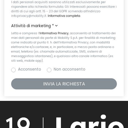
I dati personali acquisiti saranno utilizzati esclusivamente per
rispondere alla richiesta formulata. Gli Interessati possono esercitare i
diritti di cui agli artt. 15 - 23 del GDPR scrivendo all'indirizzo
info.privacy@mobility.it.
Informativa completa
.
Attività di marketing
*
Letta e compresa l’
Informativa Privacy
, acconsento al trattamento dei
miei dati personali da parte di Mobility S.p.A. per finalità di marketing
come indicato al punto II. h. dell’Informativa Privacy, con modalità
elettroniche e/o cartacee, e, in particolare, a mezzo posta ordinaria o
email, telefono (es. chiamate automatizzate, SMS, sistemi di
messaggistica istantanea), e qualsiasi altro canale informatico (es.
siti web, mobile app).
Acconsento
Non acconsento