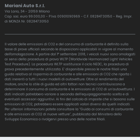
Mariani Auto S.r.l.
Via Lario, 34 - 20159 Milano
Cap. soc. euro 99.000,00 - P.Iva 00901090969 - C.F. 08284730150 - Reg. Impr.
di MONZA Nr. 08284730150
Il valore delle emissioni di CO2 e del consumo di carburante è definito sulla
base di prove ufficiali secondo le disposizioni applicabili in vigore al momento
dell'omologazione. A partire dal 1° settembre 2018, i veicoli nuovi sono omologati
ai sensi della procedura di prova WLTP (Worldwide Harmonized Light Vehicles
Test Procedure). La procedura WLTP sostituisce il ciclo NEDC, la procedura di
prova precedentemente utilizzata. E’ disponibile presso le nostre filiali una
guida relativa al risparmio di carburante e alle emissioni di CO2 che riporta i
dati inerenti a tutti i nuovi modelli di autovetture. Oltre al rendimento del
motore, anche lo stile di guida ed altri fattori non tecnici contribuiscono a
determinare il consumo di carburante e le emissioni di CO2 di un’autovettura. I
dati indicati potrebbero variare a seconda dell’equipaggiamento scelto e di
eventuali accessori aggiuntivi. Ai fini del calcolo di imposte che si basano sulle
emissioni di CO2, potrebbero essere applicati valori diversi da quelli indicati.
Per ulteriori informazioni potete consultare la “Guida ai consumi di carburante
e alle emissioni di CO2 di nuove vetture”, pubblicata dal Ministero dello
Sviluppo Economico o rivolgervi presso una delle nostre filiali.