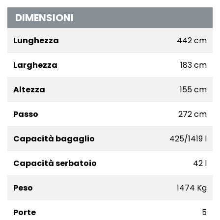
DIMENSIONI
Lunghezza
442 cm
Larghezza
183 cm
Altezza
155 cm
Passo
272 cm
Capacità bagaglio
425/1419 l
Capacità serbatoio
42 l
Peso
1474 Kg
Porte
5