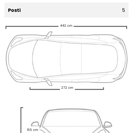
Posti
5
442 cm
272 cm
155 cm