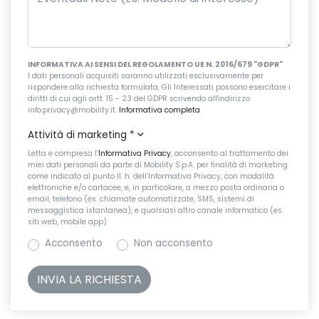
INFORMATIVA AI SENSI DEL REGOLAMENTO UE N. 2016/679 "GDPR"
I dati personali acquisiti saranno utilizzati esclusivamente per
rispondere alla richiesta formulata. Gli Interessati possono esercitare i
diritti di cui agli artt. 15 - 23 del GDPR scrivendo all'indirizzo
info.privacy@mobility.it.
Informativa completa
.
Attività di marketing
*
Letta e compresa l’
Informativa Privacy
, acconsento al trattamento dei
miei dati personali da parte di Mobility S.p.A. per finalità di marketing
come indicato al punto II. h. dell’Informativa Privacy, con modalità
elettroniche e/o cartacee, e, in particolare, a mezzo posta ordinaria o
email, telefono (es. chiamate automatizzate, SMS, sistemi di
messaggistica istantanea), e qualsiasi altro canale informatico (es.
siti web, mobile app).
Acconsento
Non acconsento