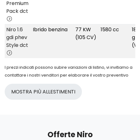
Premium
Pack dct
Niro 1.6
Ibrido benzina
77 KW
1580 cc
18.
gdi phev
(105 CV)
g/
Style dct
(W
I prezzi indicati possono subire variazioni di listino, vi invitiamo a
contattare i nostri venditori per elaborare il vostro preventivo
MOSTRA PIÙ ALLESTIMENTI
Offerte Niro