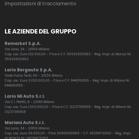
Impostazioni di tracciamento
LE AZIENDE DEL GRUPPO
Remarket S.p.A.
Via Lario, 34 - 20159 Milano
Cap. soc. Euro 120.000,00 - P.Iva e C.F. 05930900963 - Reg. Impr. di Monza Nr.
05930900963
Lario Bergauto S.p.A.
Viale Fulvio Testi, 60 - 20126 Milano
Cap. soc. Euro 3.000.000,00 - P.Iva e C.F. 11440160155 - Reg. Impr. di Milano Nr.
11440160155
Lario Mi Auto S.r.l.
Via C.I. Petitti, 8 - 20149 Milano
Cap. soc. Euro 1.000.000,00 - P.Iva e C.F. 13237080158 - Reg. Impr. di Milano Nr.
13237080158
Mariani Auto S.r.l.
Via Lario, 34 - 20159 Milano
Cap. soc. euro 99.000,00 - P.Iva 00901090969 - C.F. 08284730150 - Reg. Impr.
di MONZA Nr. 08284730150