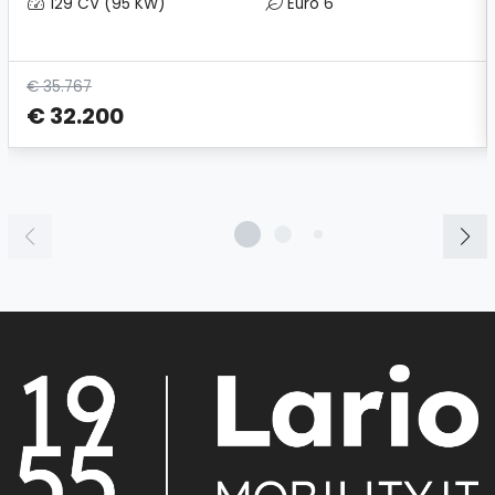
129 CV (95 KW)
Euro 6
€ 35.767
€ 32.200