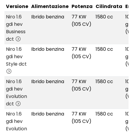
Versione
Alimentazione
Potenza
Cilindrata
Em
Niro 1.6
Ibrido benzina
77 KW
1580 cc
100
gdi hev
(105 CV)
g/
Business
(W
dct
Niro 1.6
Ibrido benzina
77 KW
1580 cc
100
gdi hev
(105 CV)
g/
Style dct
(W
Niro 1.6
Ibrido benzina
77 KW
1580 cc
100
gdi hev
(105 CV)
g/
Evolution
(W
dct
Niro 1.6
Ibrido benzina
77 KW
1580 cc
100
gdi hev
(105 CV)
g/
Evolution
(W