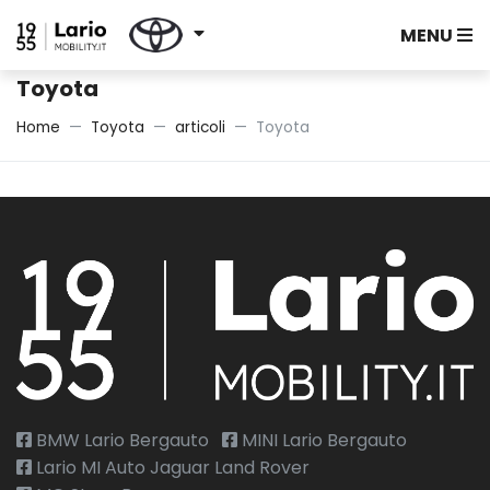
MENU
Toyota
Home
Toyota
articoli
Toyota
BMW Lario Bergauto
MINI Lario Bergauto
Lario MI Auto Jaguar Land Rover