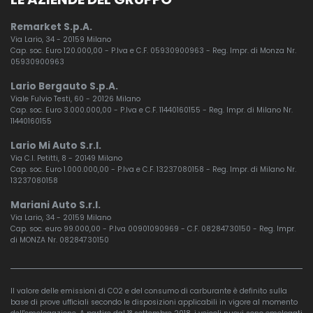
Remarket S.p.A.
Via Lario, 34 - 20159 Milano
Cap. soc. Euro 120.000,00 - P.Iva e C.F. 05930900963 - Reg. Impr. di Monza Nr.
05930900963
Lario Bergauto S.p.A.
Viale Fulvio Testi, 60 - 20126 Milano
Cap. soc. Euro 3.000.000,00 - P.Iva e C.F. 11440160155 - Reg. Impr. di Milano Nr.
11440160155
Lario Mi Auto S.r.l.
Via C.I. Petitti, 8 - 20149 Milano
Cap. soc. Euro 1.000.000,00 - P.Iva e C.F. 13237080158 - Reg. Impr. di Milano Nr.
13237080158
Mariani Auto S.r.l.
Via Lario, 34 - 20159 Milano
Cap. soc. euro 99.000,00 - P.Iva 00901090969 - C.F. 08284730150 - Reg. Impr.
di MONZA Nr. 08284730150
Il valore delle emissioni di CO2 e del consumo di carburante è definito sulla
base di prove ufficiali secondo le disposizioni applicabili in vigore al momento