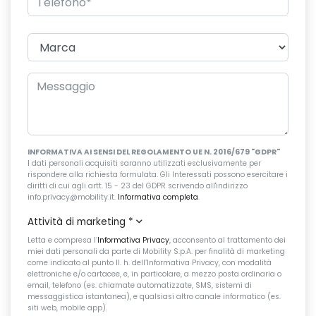
INFORMATIVA AI SENSI DEL REGOLAMENTO UE N. 2016/679 "GDPR"
I dati personali acquisiti saranno utilizzati esclusivamente per
rispondere alla richiesta formulata. Gli Interessati possono esercitare i
diritti di cui agli artt. 15 - 23 del GDPR scrivendo all'indirizzo
info.privacy@mobility.it.
Informativa completa
.
Attività di marketing
*
Letta e compresa l’
Informativa Privacy
, acconsento al trattamento dei
miei dati personali da parte di Mobility S.p.A. per finalità di marketing
come indicato al punto II. h. dell’Informativa Privacy, con modalità
elettroniche e/o cartacee, e, in particolare, a mezzo posta ordinaria o
email, telefono (es. chiamate automatizzate, SMS, sistemi di
messaggistica istantanea), e qualsiasi altro canale informatico (es.
siti web, mobile app).