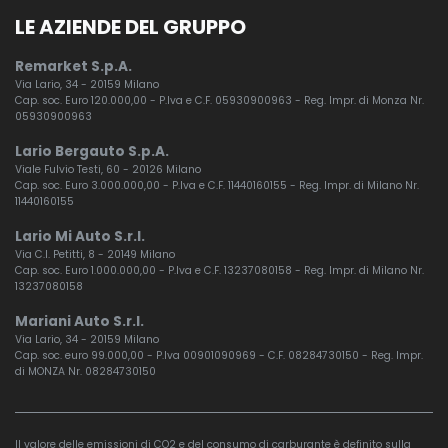
LE AZIENDE DEL GRUPPO
Remarket S.p.A.
Via Lario, 34 - 20159 Milano
Cap. soc. Euro 120.000,00 - P.Iva e C.F. 05930900963 - Reg. Impr. di Monza Nr.
05930900963
Lario Bergauto S.p.A.
Viale Fulvio Testi, 60 - 20126 Milano
Cap. soc. Euro 3.000.000,00 - P.Iva e C.F. 11440160155 - Reg. Impr. di Milano Nr.
11440160155
Lario Mi Auto S.r.l.
Via C.I. Petitti, 8 - 20149 Milano
Cap. soc. Euro 1.000.000,00 - P.Iva e C.F. 13237080158 - Reg. Impr. di Milano Nr.
13237080158
Mariani Auto S.r.l.
Via Lario, 34 - 20159 Milano
Cap. soc. euro 99.000,00 - P.Iva 00901090969 - C.F. 08284730150 - Reg. Impr.
di MONZA Nr. 08284730150
Il valore delle emissioni di CO2 e del consumo di carburante è definito sulla