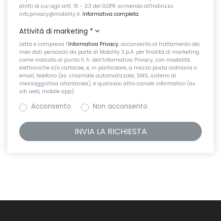
diritti di cui agli artt. 15 - 23 del GDPR scrivendo all'indirizzo
info.privacy@mobility.it.
Informativa completa
.
Attività di marketing
*
Letta e compresa l’
Informativa Privacy
, acconsento al trattamento dei
miei dati personali da parte di Mobility S.p.A. per finalità di marketing
come indicato al punto II. h. dell’Informativa Privacy, con modalità
elettroniche e/o cartacee, e, in particolare, a mezzo posta ordinaria o
email, telefono (es. chiamate automatizzate, SMS, sistemi di
messaggistica istantanea), e qualsiasi altro canale informatico (es.
siti web, mobile app).
Acconsento
Non acconsento