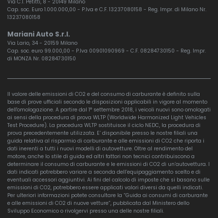
Via C.I. Petitti, 8 - 20149 Milano
Cap. soc. Euro 1.000.000,00 - P.Iva e C.F. 13237080158 - Reg. Impr. di Milano Nr.
13237080158
Mariani Auto S.r.l.
Via Lario, 34 - 20159 Milano
Cap. soc. euro 99.000,00 - P.Iva 00901090969 - C.F. 08284730150 - Reg. Impr.
di MONZA Nr. 08284730150
Il valore delle emissioni di CO2 e del consumo di carburante è definito sulla
base di prove ufficiali secondo le disposizioni applicabili in vigore al momento
dell'omologazione. A partire dal 1° settembre 2018, i veicoli nuovi sono omologati
ai sensi della procedura di prova WLTP (Worldwide Harmonized Light Vehicles
Test Procedure). La procedura WLTP sostituisce il ciclo NEDC, la procedura di
prova precedentemente utilizzata. E’ disponibile presso le nostre filiali una
guida relativa al risparmio di carburante e alle emissioni di CO2 che riporta i
dati inerenti a tutti i nuovi modelli di autovetture. Oltre al rendimento del
motore, anche lo stile di guida ed altri fattori non tecnici contribuiscono a
determinare il consumo di carburante e le emissioni di CO2 di un’autovettura. I
dati indicati potrebbero variare a seconda dell’equipaggiamento scelto e di
eventuali accessori aggiuntivi. Ai fini del calcolo di imposte che si basano sulle
emissioni di CO2, potrebbero essere applicati valori diversi da quelli indicati.
Per ulteriori informazioni potete consultare la “Guida ai consumi di carburante
e alle emissioni di CO2 di nuove vetture”, pubblicata dal Ministero dello
Sviluppo Economico o rivolgervi presso una delle nostre filiali.