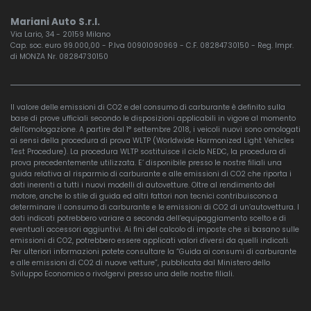
Mariani Auto S.r.l.
Via Lario, 34 - 20159 Milano
Cap. soc. euro 99.000,00 - P.Iva 00901090969 - C.F. 08284730150 - Reg. Impr.
di MONZA Nr. 08284730150
Il valore delle emissioni di CO2 e del consumo di carburante è definito sulla
base di prove ufficiali secondo le disposizioni applicabili in vigore al momento
dell'omologazione. A partire dal 1° settembre 2018, i veicoli nuovi sono omologati
ai sensi della procedura di prova WLTP (Worldwide Harmonized Light Vehicles
Test Procedure). La procedura WLTP sostituisce il ciclo NEDC, la procedura di
prova precedentemente utilizzata. E’ disponibile presso le nostre filiali una
guida relativa al risparmio di carburante e alle emissioni di CO2 che riporta i
dati inerenti a tutti i nuovi modelli di autovetture. Oltre al rendimento del
motore, anche lo stile di guida ed altri fattori non tecnici contribuiscono a
determinare il consumo di carburante e le emissioni di CO2 di un’autovettura. I
dati indicati potrebbero variare a seconda dell’equipaggiamento scelto e di
eventuali accessori aggiuntivi. Ai fini del calcolo di imposte che si basano sulle
emissioni di CO2, potrebbero essere applicati valori diversi da quelli indicati.
Per ulteriori informazioni potete consultare la “Guida ai consumi di carburante
e alle emissioni di CO2 di nuove vetture”, pubblicata dal Ministero dello
Sviluppo Economico o rivolgervi presso una delle nostre filiali.