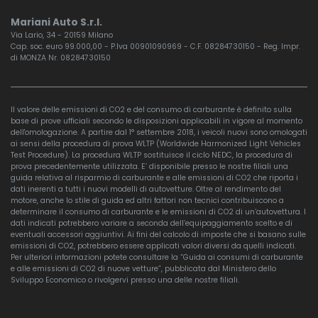
Mariani Auto S.r.l.
Via Lario, 34 - 20159 Milano
Cap. soc. euro 99.000,00 - P.Iva 00901090969 - C.F. 08284730150 - Reg. Impr.
di MONZA Nr. 08284730150
Il valore delle emissioni di CO2 e del consumo di carburante è definito sulla
base di prove ufficiali secondo le disposizioni applicabili in vigore al momento
dell'omologazione. A partire dal 1° settembre 2018, i veicoli nuovi sono omologati
ai sensi della procedura di prova WLTP (Worldwide Harmonized Light Vehicles
Test Procedure). La procedura WLTP sostituisce il ciclo NEDC, la procedura di
prova precedentemente utilizzata. E’ disponibile presso le nostre filiali una
guida relativa al risparmio di carburante e alle emissioni di CO2 che riporta i
dati inerenti a tutti i nuovi modelli di autovetture. Oltre al rendimento del
motore, anche lo stile di guida ed altri fattori non tecnici contribuiscono a
determinare il consumo di carburante e le emissioni di CO2 di un’autovettura. I
dati indicati potrebbero variare a seconda dell’equipaggiamento scelto e di
eventuali accessori aggiuntivi. Ai fini del calcolo di imposte che si basano sulle
emissioni di CO2, potrebbero essere applicati valori diversi da quelli indicati.
Per ulteriori informazioni potete consultare la “Guida ai consumi di carburante
e alle emissioni di CO2 di nuove vetture”, pubblicata dal Ministero dello
Sviluppo Economico o rivolgervi presso una delle nostre filiali.