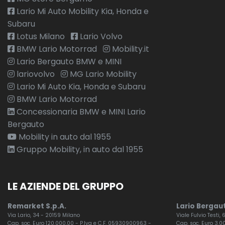
Lario Mi Auto Mobility Kia, Honda e
Subaru
Lotus Milano
Lario Volvo
BMW Lario Motorrad
Mobility.it
Lario Bergauto BMW e MINI
lariovolvo
MG Lario Mobility
Lario Mi Auto Kia, Honda e Subaru
BMW Lario Motorrad
Concessionaria BMW e MINI Lario
Bergauto
Mobility in auto dal 1955
Gruppo Mobility, in auto dal 1955
LE AZIENDE DEL GRUPPO
Remarket S.p.A.
Lario Bergaut
Via Lario, 34 - 20159 Milano
Viale Fulvio Testi,
Cap. soc. Euro 120.000,00 - P.Iva e C.F. 05930900963 -
Cap. soc. Euro 3.00