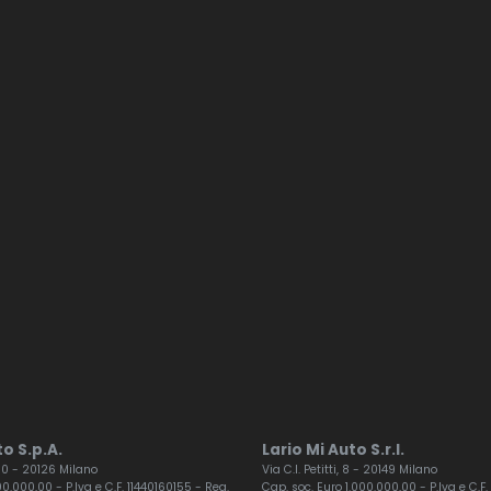
o S.p.A.
Lario Mi Auto S.r.l.
 60 - 20126 Milano
Via C.I. Petitti, 8 - 20149 Milano
0.000,00 - P.Iva e C.F. 11440160155 - Reg.
Cap. soc. Euro 1.000.000,00 - P.Iva e C.