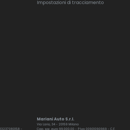
Impostazioni di tracciamento
Mariani Auto S.r.l.
Via Lario, 34 - 20159 Milano
F. 13237080158 -
Cap. soc. euro 99.000,00 - P.Iva 00901090969 - C.F.