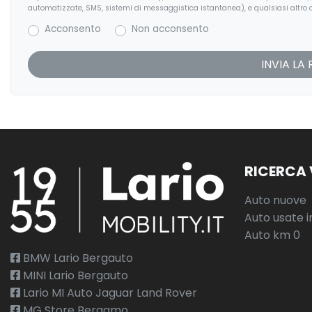
automatizzate, SMS, sistemi di messaggistica istantanea), e qualsiasi altro c
Acconsento
Non acconsento
RICERCA 
Auto nuove
Auto usate i
Auto km 0
BMW Lario Bergauto
MINI Lario Bergauto
Lario MI Auto Jaguar Land Rover
MG Store Bergamo