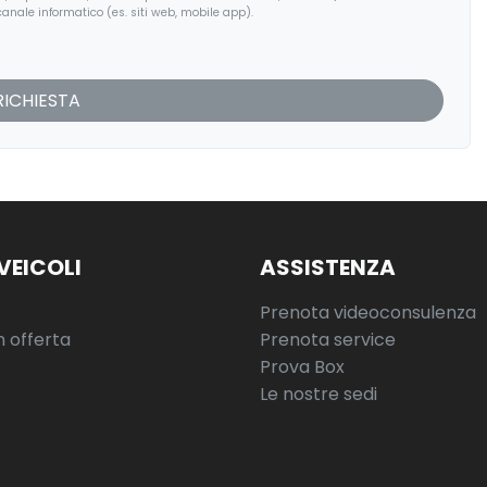
anale informatico (es. siti web, mobile app).
VEICOLI
ASSISTENZA
Prenota videoconsulenza
n offerta
Prenota service
Prova Box
Le nostre sedi