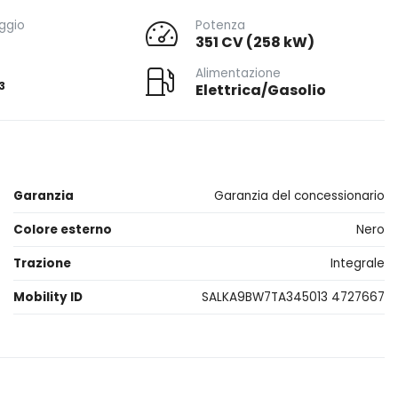
ggio
Potenza
351 CV (258 kW)
Alimentazione
3
Elettrica/Gasolio
Garanzia
Garanzia del concessionario
Colore esterno
Nero
Trazione
Integrale
Mobility ID
SALKA9BW7TA345013 4727667