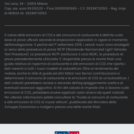
Via Lario, 34 - 20159 Milano
Cap. soc. euro 99.000,00 - P.Iva 00901090969 - C.F. 08284730150 - Reg. Impr.
di MONZA Nr. 08284730150
Il valore delle emissioni di CO2 e del consumo di carburante è definito sulla
base di prove ufficiali secondo le disposizioni applicabili in vigore al momento
dell'omologazione. A partire dal 1° settembre 2018, i veicoli nuovi sono omologati
ai sensi della procedura di prova WLTP (Worldwide Harmonized Light Vehicles
Test Procedure). La procedura WLTP sostituisce il ciclo NEDC, la procedura di
prova precedentemente utilizzata. E’ disponibile presso le nostre filiali una
guida relativa al risparmio di carburante e alle emissioni di CO2 che riporta i
dati inerenti a tutti i nuovi modelli di autovetture. Oltre al rendimento del
motore, anche lo stile di guida ed altri fattori non tecnici contribuiscono a
determinare il consumo di carburante e le emissioni di CO2 di un’autovettura. I
dati indicati potrebbero variare a seconda dell’equipaggiamento scelto e di
eventuali accessori aggiuntivi. Ai fini del calcolo di imposte che si basano sulle
emissioni di CO2, potrebbero essere applicati valori diversi da quelli indicati.
Per ulteriori informazioni potete consultare la “Guida ai consumi di carburante
e alle emissioni di CO2 di nuove vetture”, pubblicata dal Ministero dello
Sviluppo Economico o rivolgervi presso una delle nostre filiali.