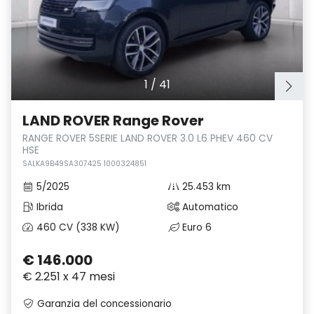
1
/
41
LAND ROVER Range Rover
RANGE ROVER 5SERIE LAND ROVER 3.0 L6 PHEV 460 CV
HSE
SALKA9B49SA307425 1000324851
5/2025
25.453 km
Ibrida
Automatico
460 CV (338 KW)
Euro 6
€ 146.000
€ 2.251 x 47 mesi
Garanzia del concessionario