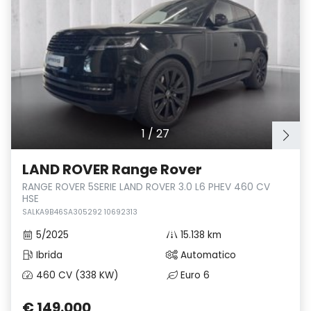
1
/
27
LAND ROVER Range Rover
RANGE ROVER 5SERIE LAND ROVER 3.0 L6 PHEV 460 CV
HSE
SALKA9B46SA305292 10692313
5/2025
15.138 km
Ibrida
Automatico
460 CV (338 KW)
Euro 6
€ 149.000