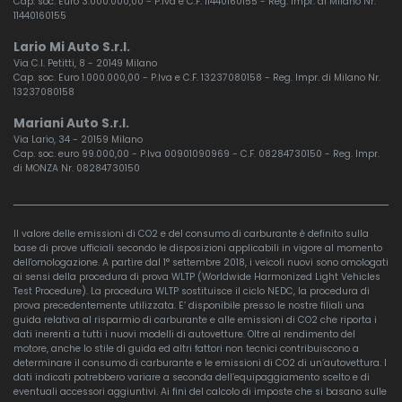
Cap. soc. Euro 3.000.000,00 - P.Iva e C.F. 11440160155 - Reg. Impr. di Milano Nr.
11440160155
Lario Mi Auto S.r.l.
Via C.I. Petitti, 8 - 20149 Milano
Cap. soc. Euro 1.000.000,00 - P.Iva e C.F. 13237080158 - Reg. Impr. di Milano Nr.
13237080158
Mariani Auto S.r.l.
Via Lario, 34 - 20159 Milano
Cap. soc. euro 99.000,00 - P.Iva 00901090969 - C.F. 08284730150 - Reg. Impr.
di MONZA Nr. 08284730150
Il valore delle emissioni di CO2 e del consumo di carburante è definito sulla
base di prove ufficiali secondo le disposizioni applicabili in vigore al momento
dell'omologazione. A partire dal 1° settembre 2018, i veicoli nuovi sono omologati
ai sensi della procedura di prova WLTP (Worldwide Harmonized Light Vehicles
Test Procedure). La procedura WLTP sostituisce il ciclo NEDC, la procedura di
prova precedentemente utilizzata. E’ disponibile presso le nostre filiali una
guida relativa al risparmio di carburante e alle emissioni di CO2 che riporta i
dati inerenti a tutti i nuovi modelli di autovetture. Oltre al rendimento del
motore, anche lo stile di guida ed altri fattori non tecnici contribuiscono a
determinare il consumo di carburante e le emissioni di CO2 di un’autovettura. I
dati indicati potrebbero variare a seconda dell’equipaggiamento scelto e di
eventuali accessori aggiuntivi. Ai fini del calcolo di imposte che si basano sulle