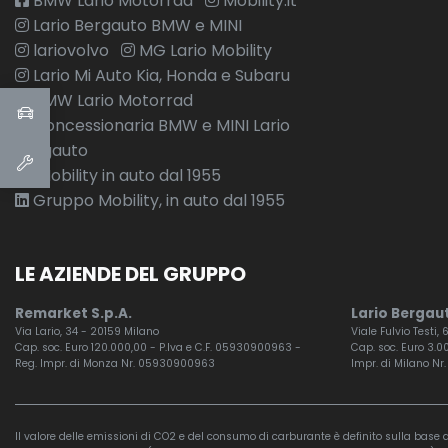
BMW Lario Motorrad
Mobility.it
Lario Bergauto BMW e MINI
lariovolvo
MG Lario Mobility
Lario Mi Auto Kia, Honda e Subaru
BMW Lario Motorrad
Concessionaria BMW e MINI Lario
Bergauto
Mobility in auto dal 1955
Gruppo Mobility, in auto dal 1955
LE AZIENDE DEL GRUPPO
Remarket S.p.A.
Lario Bergaut
Via Lario, 34 - 20159 Milano
Viale Fulvio Testi,
Cap. soc. Euro 120.000,00 - P.Iva e C.F. 05930900963 -
Cap. soc. Euro 3.00
Reg. Impr. di Monza Nr. 05930900963
Impr. di Milano Nr.
Il valore delle emissioni di CO2 e del consumo di carburante è definito sulla base di