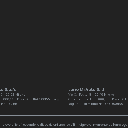
o S.p.A.
Lario Mi Auto S.r.l.
 60 - 20126 Milano
Via C.I. Petitti, 8 - 20149 Milano
0.000,00 - P.Iva e C.F. 11440160155 - Reg.
Cap. soc. Euro 1.000.000,00 - P.Iva e C.
 11440160155
Reg. Impr. di Milano Nr. 13237080158
 prove ufficiali secondo le disposizioni applicabili in vigore al momento dell'omologaz