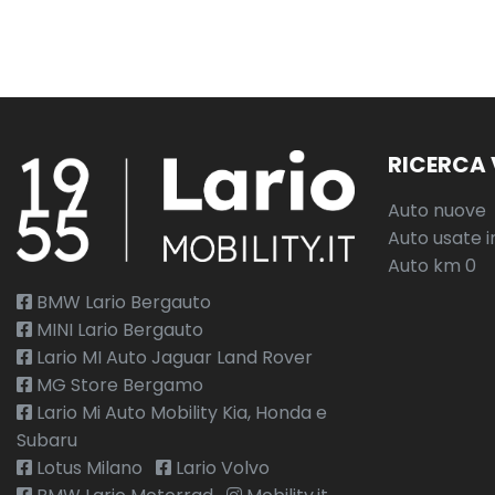
RICERCA 
Auto nuove
Auto usate i
Auto km 0
BMW Lario Bergauto
MINI Lario Bergauto
Lario MI Auto Jaguar Land Rover
MG Store Bergamo
Lario Mi Auto Mobility Kia, Honda e
Subaru
Lotus Milano
Lario Volvo