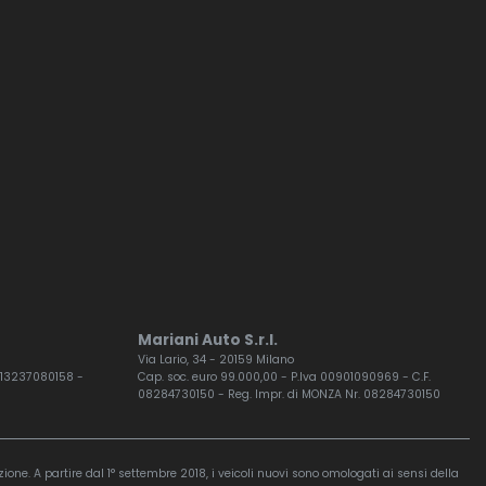
Mariani Auto S.r.l.
Via Lario, 34 - 20159 Milano
F. 13237080158 -
Cap. soc. euro 99.000,00 - P.Iva 00901090969 - C.F.
08284730150 - Reg. Impr. di MONZA Nr. 08284730150
ione. A partire dal 1° settembre 2018, i veicoli nuovi sono omologati ai sensi della