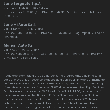
Lario Bergauto S.p.A.
Viale Fulvio Testi, 60 - 20126 Milano
Cap. soc. Euro 3.000.000,00 - P.Iva e C.F. 11440160155 - Reg. Impr. di Milano Nr.
11440160155
Lario Mi Auto S.r.l.
Via C.I. Petitti, 8 - 20149 Milano
Cap. soc. Euro 1.000.000,00 - P.Iva e C.F. 13237080158 - Reg. Impr. di Milano Nr.
13237080158
Mariani Auto S.r.l.
Via Lario, 34 - 20159 Milano
Cap. soc. euro 99.000,00 - P.Iva 00901090969 - C.F. 08284730150 - Reg. Impr.
di MONZA Nr. 08284730150
Il valore delle emissioni di CO2 e del consumo di carburante è definito sulla
base di prove ufficiali secondo le disposizioni applicabili in vigore al momento
dell'omologazione. A partire dal 1° settembre 2018, i veicoli nuovi sono omologati
ai sensi della procedura di prova WLTP (Worldwide Harmonized Light Vehicles
Test Procedure). La procedura WLTP sostituisce il ciclo NEDC, la procedura di
prova precedentemente utilizzata. E’ disponibile presso le nostre filiali una
guida relativa al risparmio di carburante e alle emissioni di CO2 che riporta i
dati inerenti a tutti i nuovi modelli di autovetture. Oltre al rendimento del
motore, anche lo stile di guida ed altri fattori non tecnici contribuiscono a