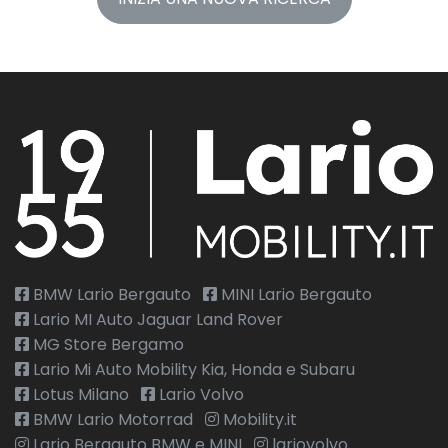
BMW Lario Bergauto
MINI Lario Bergauto
Lario MI Auto Jaguar Land Rover
MG Store Bergamo
Lario Mi Auto Mobility Kia, Honda e Subaru
Lotus Milano
Lario Volvo
BMW Lario Motorrad
Mobility.it
Lario Bergauto BMW e MINI
lariovolvo