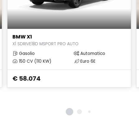
BMW X1
X1 SDRIVE18D MSPORT PRO AUTO
Gasolio
Automatico
150 CV (110 KW)
Euro 6E
€ 58.074