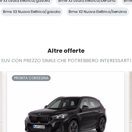
 X3 Usata Elettrica/gasolio
Bmw X3 Usata Elettrica/benzina
Bmw 
Bmw X3 Nuova Elettrica/gasolio
Bmw X3 Nuova Elettrica/benzina
Altre offerte
SUV CON PREZZO SIMILE CHE POTREBBERO INTERESSARTI
PRONTA CONSEGNA