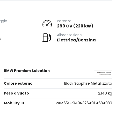
ggio
Potenza
299 CV (220 kW)
Alimentazione
3
Elettrica/Benzina
BMW Premium Selection
Colore esterno
Black Sapphire Metallizzato
Peso a vuoto
2.140 kg
Mobility ID
WBA65GP040N326491 4684089