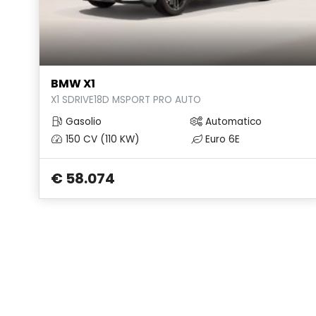
BMW X1
X1 SDRIVE18D MSPORT PRO AUTO
Gasolio
Automatico
150 CV (110 KW)
Euro 6E
€ 58.074