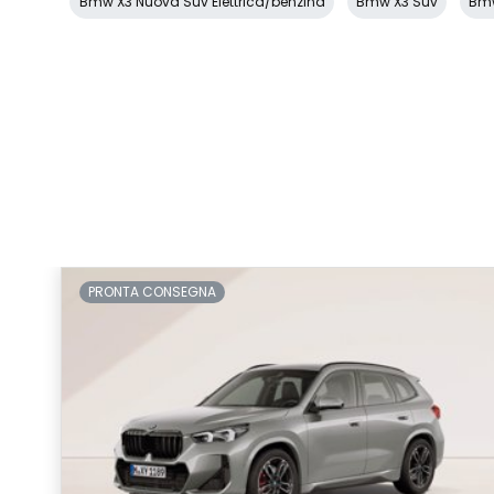
Bmw X3 Nuova Suv Elettrica/benzina
Bmw X3 Suv
Bmw
PRONTA CONSEGNA