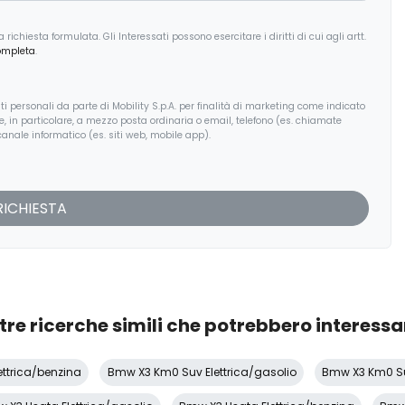
ichiesta formulata. Gli Interessati possono esercitare i diritti di cui agli artt.
ompleta
.
i personali da parte di Mobility S.p.A. per finalità di marketing come indicato
, e, in particolare, a mezzo posta ordinaria o email, telefono (es. chiamate
anale informatico (es. siti web, mobile app).
tre ricerche simili che potrebbero interessa
ttrica/benzina
Bmw X3 Km0 Suv Elettrica/gasolio
Bmw X3 Km0 Su