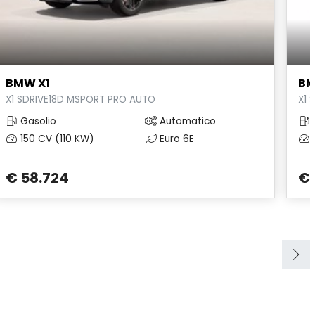
BMW X1
BM
X1 SDRIVE18D MSPORT PRO AUTO
X1 
Gasolio
Automatico
150 CV (110 KW)
Euro 6E
€ 58.724
€ 