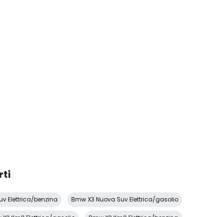
rti
v Elettrica/benzina
Bmw X3 Nuova Suv Elettrica/gasolio