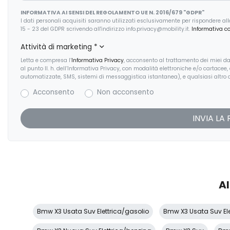
INFORMATIVA AI SENSI DEL REGOLAMENTO UE N. 2016/679 "GDPR"
I dati personali acquisiti saranno utilizzati esclusivamente per rispondere alla r
15 - 23 del GDPR scrivendo all'indirizzo info.privacy@mobility.it.
Informativa c
Attività di marketing
*
Letta e compresa l’
Informativa Privacy
, acconsento al trattamento dei miei dat
al punto II. h. dell’Informativa Privacy, con modalità elettroniche e/o cartacee
automatizzate, SMS, sistemi di messaggistica istantanea), e qualsiasi altro c
Acconsento
Non acconsento
Al
Bmw X3 Usata Suv Elettrica/gasolio
Bmw X3 Usata Suv Ele