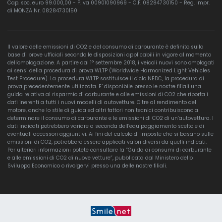
Cap. soc. euro 99.000,00 - P.Iva 00901090969 - C.F. 08284730150 - Reg. Impr.
di MONZA Nr. 08284730150
Il valore delle emissioni di CO2 e del consumo di carburante è definito sulla
base di prove ufficiali secondo le disposizioni applicabili in vigore al momento
dell'omologazione. A partire dal 1° settembre 2018, i veicoli nuovi sono omologati
ai sensi della procedura di prova WLTP (Worldwide Harmonized Light Vehicles
Test Procedure). La procedura WLTP sostituisce il ciclo NEDC, la procedura di
prova precedentemente utilizzata. E’ disponibile presso le nostre filiali una
guida relativa al risparmio di carburante e alle emissioni di CO2 che riporta i
dati inerenti a tutti i nuovi modelli di autovetture. Oltre al rendimento del
motore, anche lo stile di guida ed altri fattori non tecnici contribuiscono a
determinare il consumo di carburante e le emissioni di CO2 di un’autovettura. I
dati indicati potrebbero variare a seconda dell’equipaggiamento scelto e di
eventuali accessori aggiuntivi. Ai fini del calcolo di imposte che si basano sulle
emissioni di CO2, potrebbero essere applicati valori diversi da quelli indicati.
Per ulteriori informazioni potete consultare la “Guida ai consumi di carburante
e alle emissioni di CO2 di nuove vetture”, pubblicata dal Ministero dello
Sviluppo Economico o rivolgervi presso una delle nostre filiali.