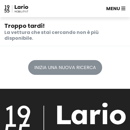
MENU
Troppo tardi!
La vettura che stai cercando non è più
disponibile.
INIZIA UNA NUOVA RICERCA