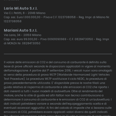
Lario Mi Auto S.r.l.
Via C.I. Petitti, 8 - 20149 Milano
Cap. soc. Euro 1.000.000,00 - P.Iva e C.F. 13237080158 - Reg. Impr. di Milano Nr.
13237080158
Mariani Auto S.r.l.
Via Lario, 34 - 20159 Milano
Cap. soc. euro 99.000,00 - P.Iva 00901090969 - C.F. 08284730150 - Reg. Impr.
di MONZA Nr. 08284730150
Il valore delle emissioni di CO2 e del consumo di carburante è definito sulla
base di prove ufficiali secondo le disposizioni applicabili in vigore al momento
dell'omologazione. A partire dal 1° settembre 2018, i veicoli nuovi sono omologati
ai sensi della procedura di prova WLTP (Worldwide Harmonized Light Vehicles
Test Procedure). La procedura WLTP sostituisce il ciclo NEDC, la procedura di
prova precedentemente utilizzata. E’ disponibile presso le nostre filiali una
guida relativa al risparmio di carburante e alle emissioni di CO2 che riporta i
dati inerenti a tutti i nuovi modelli di autovetture. Oltre al rendimento del
motore, anche lo stile di guida ed altri fattori non tecnici contribuiscono a
determinare il consumo di carburante e le emissioni di CO2 di un’autovettura. I
dati indicati potrebbero variare a seconda dell’equipaggiamento scelto e di
eventuali accessori aggiuntivi. Ai fini del calcolo di imposte che si basano sulle
emissioni di CO2, potrebbero essere applicati valori diversi da quelli indicati.