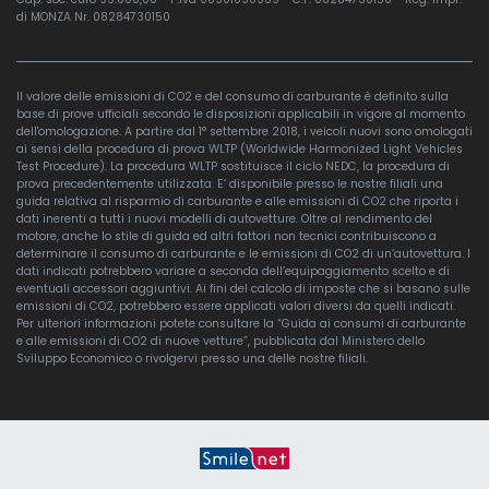
di MONZA Nr. 08284730150
Il valore delle emissioni di CO2 e del consumo di carburante è definito sulla
base di prove ufficiali secondo le disposizioni applicabili in vigore al momento
dell'omologazione. A partire dal 1° settembre 2018, i veicoli nuovi sono omologati
ai sensi della procedura di prova WLTP (Worldwide Harmonized Light Vehicles
Test Procedure). La procedura WLTP sostituisce il ciclo NEDC, la procedura di
prova precedentemente utilizzata. E’ disponibile presso le nostre filiali una
guida relativa al risparmio di carburante e alle emissioni di CO2 che riporta i
dati inerenti a tutti i nuovi modelli di autovetture. Oltre al rendimento del
motore, anche lo stile di guida ed altri fattori non tecnici contribuiscono a
determinare il consumo di carburante e le emissioni di CO2 di un’autovettura. I
dati indicati potrebbero variare a seconda dell’equipaggiamento scelto e di
eventuali accessori aggiuntivi. Ai fini del calcolo di imposte che si basano sulle
emissioni di CO2, potrebbero essere applicati valori diversi da quelli indicati.
Per ulteriori informazioni potete consultare la “Guida ai consumi di carburante
e alle emissioni di CO2 di nuove vetture”, pubblicata dal Ministero dello
Sviluppo Economico o rivolgervi presso una delle nostre filiali.