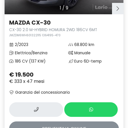
1
/
9
MAZDA CX-30
CX-30 2.0 M-HYBRID HOMURA 2WD 186CV 6MT
JMZDM6WH601322115 1364195-470
2/2023
68.800 km
Elettrica/Benzina
Manuale
186 CV (137 KW)
Euro 6D-temp
€ 19.500
€ 333 x 47 mesi
Garanzia del concessionario