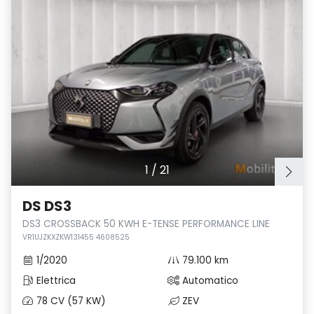
1
/
21
DS DS3
DS3 CROSSBACK 50 KWH E-TENSE PERFORMANCE LINE
VR1UJZKXZKW131455 4608525
1/2020
79.100 km
Elettrica
Automatico
78 CV (57 KW)
ZEV