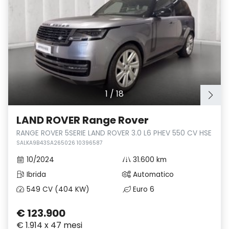
1
/
18
LAND ROVER Range Rover
RANGE ROVER 5SERIE LAND ROVER 3.0 L6 PHEV 550 CV HSE
SALKA9B43SA265026 10396587
10/2024
31.600 km
Ibrida
Automatico
549 CV (404 KW)
Euro 6
€ 123.900
€ 1.914 x 47 mesi