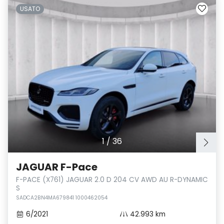
USATO
1
/
36
JAGUAR F-Pace
F-PACE (X761) JAGUAR 2.0 D 204 CV AWD AU R-DYNAMIC
S
SADCA2BN4MA679841 1000462054
6/2021
42.993 km