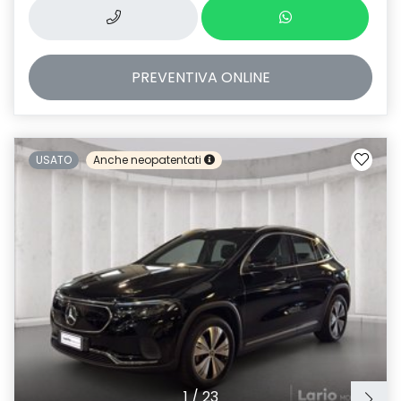
PREVENTIVA
ONLINE
USATO
Anche neopatentati
1
/
23