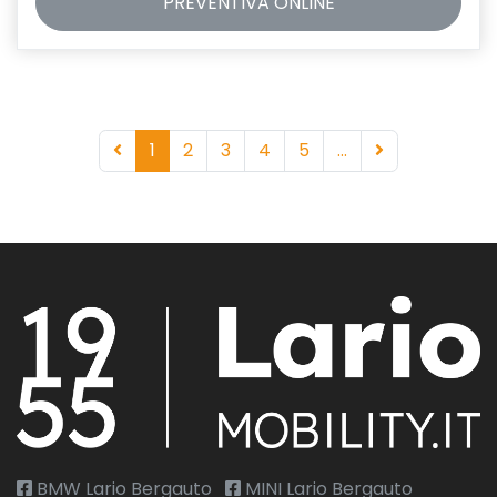
PREVENTIVA
ONLINE
1
2
3
4
5
...
BMW Lario Bergauto
MINI Lario Bergauto