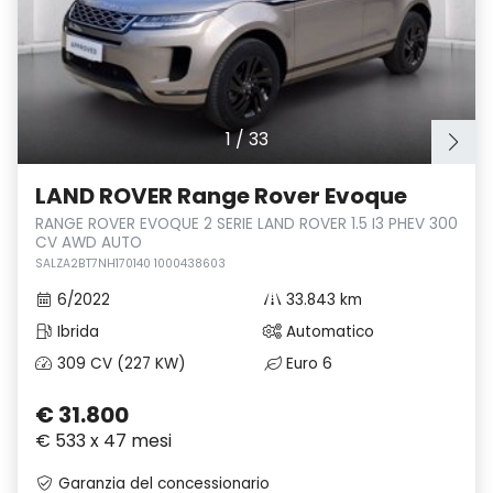
1
/
33
LAND ROVER Range Rover Evoque
RANGE ROVER EVOQUE 2 SERIE LAND ROVER 1.5 I3 PHEV 300
CV AWD AUTO
SALZA2BT7NH170140 1000438603
6/2022
33.843 km
Ibrida
Automatico
309 CV (227 KW)
Euro 6
€ 31.800
€ 533 x 47 mesi
Garanzia del concessionario