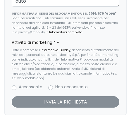
INFORMATIVA AI SENSI DEL REGOLAMENTO UE N. 2016/679 "GDPR"
I dati personali acquisiti saranno utilizzati esclusivamente per
rispondere alla richiesta formulata. Gli Interessati possono esercitare
i diritti di cui agli artt. 15 - 23 del GDPR scrivendo all'indirizzo
info.privacy@mobility.it.
Informativa completa
.
Attività di marketing
*
Letta e compresa l’
Informativa Privacy
, acconsento al trattamento dei
miei dati personali da parte di Mobility S.p.A. per finalità di marketing
come indicato al punto II. h. dell’Informativa Privacy, con modalità
elettroniche e/o cartacee, e, in particolare, a mezzo posta ordinaria o
email, telefono (es. chiamate automatizzate, SMS, sistemi di
messaggistica istantanea), e qualsiasi altro canale informatico (es.
siti web, mobile app).
Acconsento
Non acconsento