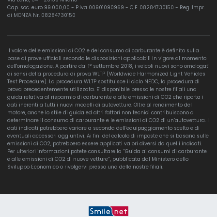
Cap. soc. euro 99.000,00 - P.Iva 00901090969 - C.F. 08284730150 - Reg. Impr.
di MONZA Nr. 08284730150
Il valore delle emissioni di CO2 e del consumo di carburante è definito sulla
base di prove ufficiali secondo le disposizioni applicabili in vigore al momento
dell'omologazione. A partire dal 1° settembre 2018, i veicoli nuovi sono omologati
ai sensi della procedura di prova WLTP (Worldwide Harmonized Light Vehicles
Test Procedure). La procedura WLTP sostituisce il ciclo NEDC, la procedura di
prova precedentemente utilizzata. E’ disponibile presso le nostre filiali una
guida relativa al risparmio di carburante e alle emissioni di CO2 che riporta i
dati inerenti a tutti i nuovi modelli di autovetture. Oltre al rendimento del
motore, anche lo stile di guida ed altri fattori non tecnici contribuiscono a
determinare il consumo di carburante e le emissioni di CO2 di un’autovettura. I
dati indicati potrebbero variare a seconda dell’equipaggiamento scelto e di
eventuali accessori aggiuntivi. Ai fini del calcolo di imposte che si basano sulle
emissioni di CO2, potrebbero essere applicati valori diversi da quelli indicati.
Per ulteriori informazioni potete consultare la “Guida ai consumi di carburante
e alle emissioni di CO2 di nuove vetture”, pubblicata dal Ministero dello
Sviluppo Economico o rivolgervi presso una delle nostre filiali.