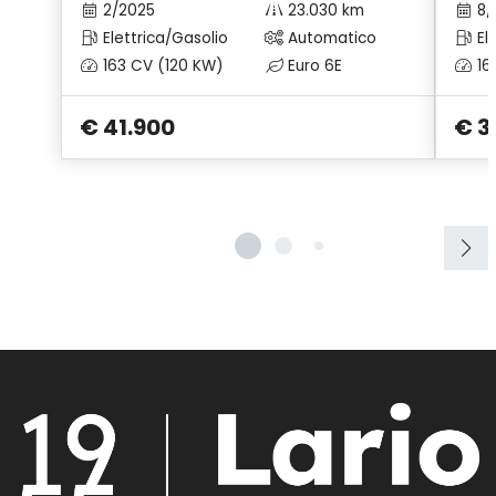
2/2025
23.030 km
8/
Elettrica/Gasolio
Automatico
Ele
163 CV (120 KW)
Euro 6E
16
€ 41.900
€ 3