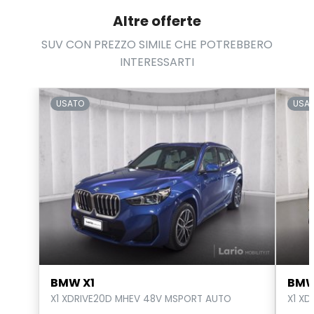
Altre offerte
SUV CON PREZZO SIMILE CHE POTREBBERO
INTERESSARTI
USATO
USA
BMW X1
BMW
X1 XDRIVE20D MHEV 48V MSPORT AUTO
X1 XD