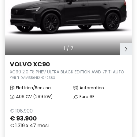
1
/
7
VOLVO XC90
XC90 2.0 T8 PHEV ULTRA BLACK EDITION AWD 7P.TI AUTO
YV1LFHDV1V1556412 4742383
Elettrica/Benzina
Automatico
406 CV (299 KW)
Euro 6E
€ 108.900
€ 93.900
€ 1.319 x 47 mesi