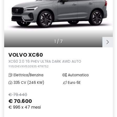
1
/
7
VOLVO XC60
XC60 2.0 T6 PHEV ULTRA DARK AWD AUTO
YV1UZHEVXV1530935 4719752
Elettrica/Benzina
Automatico
335 CV (246 KW)
Euro 6E
€ 79.440
€ 70.600
€ 996 x 47 mesi