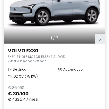
1
/
7
VOLVO EX30
EX30 SINGLE MOTOR ESSENTIAL RWD
YV12ZEM12T2638686 4754036
Elettrica
Automatico
102 CV (75 KW)
€ 36.990
€ 30.100
€ 433 x 47 mesi