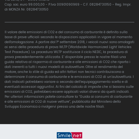
Cap. soc. euro 99.000,00 - P.Iva 00901090969 - C.F. 08284730150 - Reg. Impr.
di MONZA Nr. 08284730150
Il valore delle emissioni di CO2 e del consumo di carburante è definito sulla
base di prove ufficiali secondo le disposizioni applicabili in vigore al momento
dell'omologazione. A partire dal 1° settembre 2018, i veicoli nuovi sono omologati
ai sensi della procedura di prova WLTP (Worldwide Harmonized Light Vehicles
Test Procedure). La procedura WLTP sostituisce il ciclo NEDC, la procedura di
prova precedentemente utilizzata. E’ disponibile presso le nostre filiali una
guida relativa al risparmio di carburante e alle emissioni di CO2 che riporta i
dati inerenti a tutti i nuovi modelli di autovetture. Oltre al rendimento del
motore, anche lo stile di guida ed altri fattori non tecnici contribuiscono a
determinare il consumo di carburante e le emissioni di CO2 di un’autovettura. I
dati indicati potrebbero variare a seconda dell’equipaggiamento scelto e di
eventuali accessori aggiuntivi. Ai fini del calcolo di imposte che si basano sulle
emissioni di CO2, potrebbero essere applicati valori diversi da quelli indicati.
Per ulteriori informazioni potete consultare la “Guida ai consumi di carburante
e alle emissioni di CO2 di nuove vetture”, pubblicata dal Ministero dello
Sviluppo Economico o rivolgervi presso una delle nostre filiali.