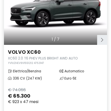
1
/
7
VOLVO XC60
XC60 2.0 T6 PHEV PLUS BRIGHT AWD AUTO
YV1UZHEV9V1551212 4753147
Elettrica/Benzina
Automatico
336 CV (247 KW)
Euro 6E
€ 74.066
€ 65.300
€ 923 x 47 mesi