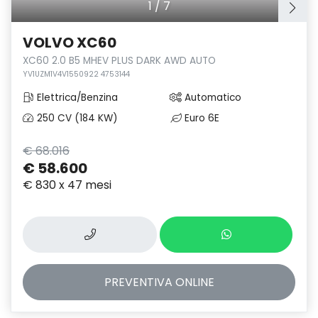
1
/
7
VOLVO XC60
XC60 2.0 B5 MHEV PLUS DARK AWD AUTO
YV1UZM1V4V1550922 4753144
Elettrica/Benzina
Automatico
250 CV (184 KW)
Euro 6E
€ 68.016
€ 58.600
€ 830 x 47 mesi
PREVENTIVA
ONLINE