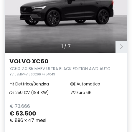
1
/
7
VOLVO XC60
XC60 2.0 B5 MHEV ULTRA BLACK EDITION AWD AUTO
YV1UZM1V4V1563296 4754043
Elettrica/Benzina
Automatico
250 CV (184 KW)
Euro 6E
€ 73.666
€ 63.500
€ 896 x 47 mesi