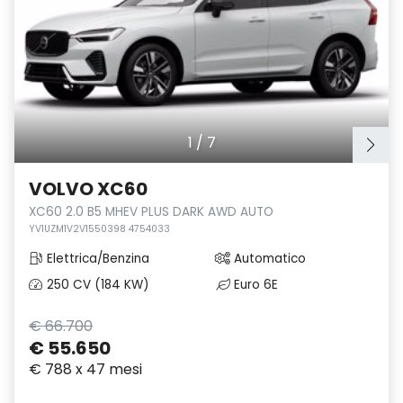
1
/
7
VOLVO XC60
XC60 2.0 B5 MHEV PLUS DARK AWD AUTO
YV1UZM1V2V1550398 4754033
Elettrica/Benzina
Automatico
250 CV (184 KW)
Euro 6E
€ 66.700
€ 55.650
€ 788 x 47 mesi