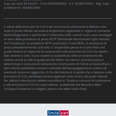
Cap. soc. euro 99.000,00 - P.Iva 00901090969 - C.F. 08284730150 - Reg. Impr.
di MONZA Nr. 08284730150
Il valore delle emissioni di CO2 e del consumo di carburante è definito sulla
base di prove ufficiali secondo le disposizioni applicabili in vigore al momento
dell'omologazione. A partire dal 1° settembre 2018, i veicoli nuovi sono omologati
ai sensi della procedura di prova WLTP (Worldwide Harmonized Light Vehicles
Test Procedure). La procedura WLTP sostituisce il ciclo NEDC, la procedura di
prova precedentemente utilizzata. E’ disponibile presso le nostre filiali una
guida relativa al risparmio di carburante e alle emissioni di CO2 che riporta i
dati inerenti a tutti i nuovi modelli di autovetture. Oltre al rendimento del
motore, anche lo stile di guida ed altri fattori non tecnici contribuiscono a
determinare il consumo di carburante e le emissioni di CO2 di un’autovettura. I
dati indicati potrebbero variare a seconda dell’equipaggiamento scelto e di
eventuali accessori aggiuntivi. Ai fini del calcolo di imposte che si basano sulle
emissioni di CO2, potrebbero essere applicati valori diversi da quelli indicati.
Per ulteriori informazioni potete consultare la “Guida ai consumi di carburante
e alle emissioni di CO2 di nuove vetture”, pubblicata dal Ministero dello
Sviluppo Economico o rivolgervi presso una delle nostre filiali.