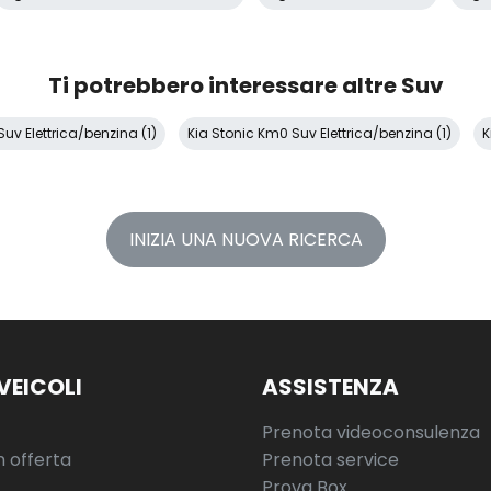
Ti potrebbero interessare altre Suv
uv Elettrica/benzina (1)
Kia Stonic Km0 Suv Elettrica/benzina (1)
K
INIZIA UNA NUOVA RICERCA
VEICOLI
ASSISTENZA
Prenota videoconsulenza
n offerta
Prenota service
Prova Box