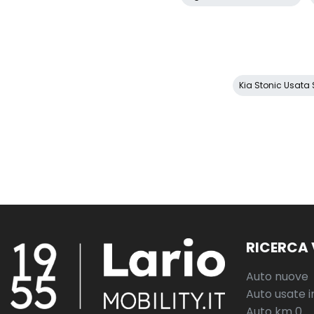
Kia Stonic Usata S
RICERCA 
Auto nuove
Auto usate i
Auto km 0