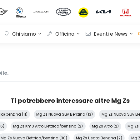
Chi siamo
Officina
Eventi e News
ile.
Ti potrebbero interessare altre Mg Zs
ca/benzina (11)
Mg Zs Nuova Suv Benzina (13)
Mg Zs Nuova Suv Ele
66)
Mg Zs Km0 Altro Elettrica/benzina (2)
Mg Zs Altro (2)
Mg Zs
Mg Zs Nuova Elettrica/benzina (30)
Mg Zs Usata Benzina (2)
Mg Z