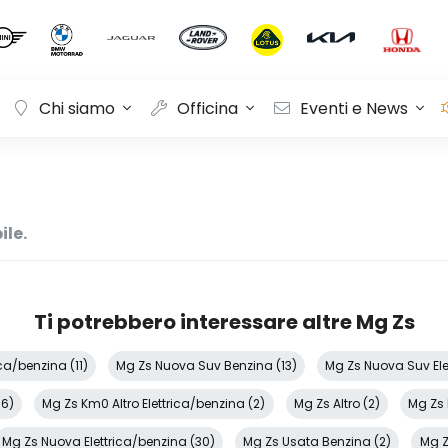
Chi siamo
Officina
Eventi e News
ile.
Ti potrebbero interessare altre Mg Zs
ca/benzina (11)
Mg Zs Nuova Suv Benzina (13)
Mg Zs Nuova Suv Ele
66)
Mg Zs Km0 Altro Elettrica/benzina (2)
Mg Zs Altro (2)
Mg Zs
Mg Zs Nuova Elettrica/benzina (30)
Mg Zs Usata Benzina (2)
Mg Z