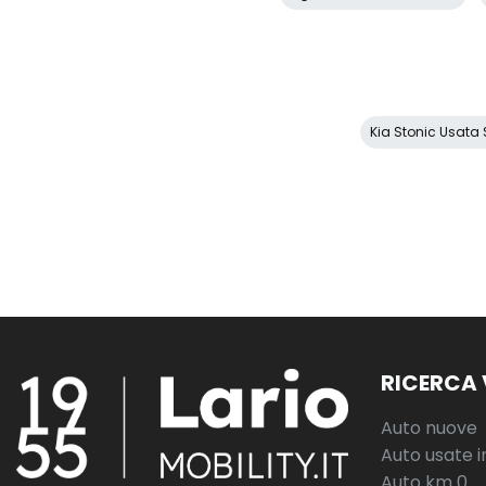
Kia Stonic Usata S
RICERCA 
Auto nuove
Auto usate i
Auto km 0