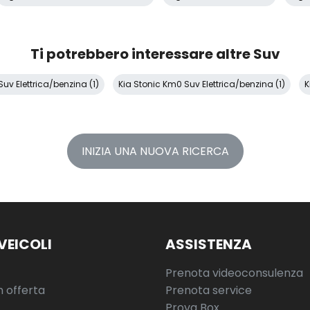
Ti potrebbero interessare altre Suv
uv Elettrica/benzina (1)
Kia Stonic Km0 Suv Elettrica/benzina (1)
K
INIZIA UNA NUOVA RICERCA
VEICOLI
ASSISTENZA
Prenota videoconsulenza
n offerta
Prenota service
Prova Box