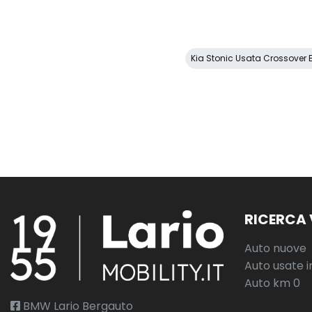
Kia Stonic Usata Crossover E
RICERCA 
Auto nuove
Auto usate i
Auto km 0
BMW Lario Bergauto