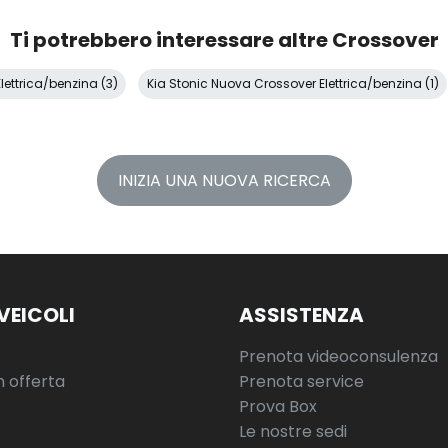
Ti potrebbero interessare altre Crossover
lettrica/benzina (3)
Kia Stonic Nuova Crossover Elettrica/benzina (1)
INIZIA UNA NUOVA RICERCA
VEICOLI
ASSISTENZA
Prenota videoconsulenza
n offerta
Prenota service
Prova Box
Le nostre sedi