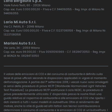
Lario Bergauto S.p.A.
Viale Fulvio Testi, 60 - 20126 Milano
Cap. soc. Euro 3.000.000,00 - P.Iva e C.F. 11440160155 - Reg. Impr. di Milano Nr.
11440160155
Lario Mi Auto S.r.l.
Via C.I. Petitti, 8 - 20149 Milano
Cap. soc. Euro 1.000.000,00 - P.Iva e C.F. 13237080158 - Reg. Impr. di Milano Nr.
13237080158
Mariani Auto S.r.l.
Via Lario, 34 - 20159 Milano
Cap. soc. euro 99.000,00 - P.Iva 00901090969 - C.F. 08284730150 - Reg. Impr.
di MONZA Nr. 08284730150
Il valore delle emissioni di CO2 e del consumo di carburante è definito sulla
base di prove ufficiali secondo le disposizioni applicabili in vigore al momento
dell'omologazione. A partire dal 1° settembre 2018, i veicoli nuovi sono omologati
ai sensi della procedura di prova WLTP (Worldwide Harmonized Light Vehicles
Test Procedure). La procedura WLTP sostituisce il ciclo NEDC, la procedura di
prova precedentemente utilizzata. E’ disponibile presso le nostre filiali una
guida relativa al risparmio di carburante e alle emissioni di CO2 che riporta i
dati inerenti a tutti i nuovi modelli di autovetture. Oltre al rendimento del
motore, anche lo stile di guida ed altri fattori non tecnici contribuiscono a
determinare il consumo di carburante e le emissioni di CO2 di un’autovettura. I