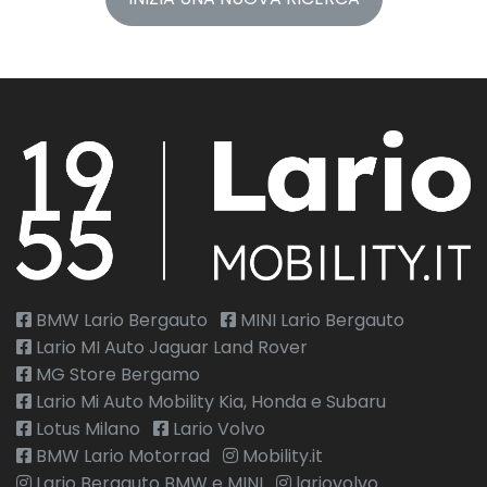
BMW Lario Bergauto
MINI Lario Bergauto
Lario MI Auto Jaguar Land Rover
MG Store Bergamo
Lario Mi Auto Mobility Kia, Honda e Subaru
Lotus Milano
Lario Volvo
BMW Lario Motorrad
Mobility.it
Lario Bergauto BMW e MINI
lariovolvo