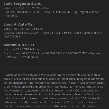
Lario Bergauto S.p.A.
Viale Fulvio Testi, 60 - 20126 Milano
Cap. soc. Euro 3.000.000,00 - P.Iva e C.F. 11440160155 - Reg. Impr. di Milano Nr.
11440160155
Lario Mi Auto S.r.l.
Via C.I. Petitti, 8 - 20149 Milano
Cap. soc. Euro 1.000.000,00 - P.Iva e C.F. 13237080158 - Reg. Impr. di Milano Nr.
13237080158
Mariani Auto S.r.l.
Via Lario, 34 - 20159 Milano
Cap. soc. euro 99.000,00 - P.Iva 00901090969 - C.F. 08284730150 - Reg. Impr.
di MONZA Nr. 08284730150
Il valore delle emissioni di CO2 e del consumo di carburante è definito sulla
base di prove ufficiali secondo le disposizioni applicabili in vigore al momento
dell'omologazione. A partire dal 1° settembre 2018, i veicoli nuovi sono omologati
ai sensi della procedura di prova WLTP (Worldwide Harmonized Light Vehicles
Test Procedure). La procedura WLTP sostituisce il ciclo NEDC, la procedura di
prova precedentemente utilizzata. E’ disponibile presso le nostre filiali una
guida relativa al risparmio di carburante e alle emissioni di CO2 che riporta i
dati inerenti a tutti i nuovi modelli di autovetture. Oltre al rendimento del
motore, anche lo stile di guida ed altri fattori non tecnici contribuiscono a