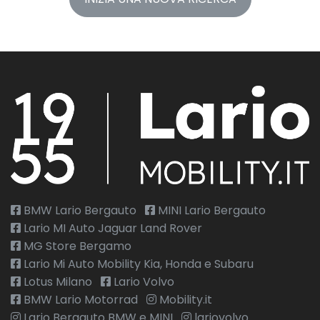
BMW Lario Bergauto
MINI Lario Bergauto
Lario MI Auto Jaguar Land Rover
MG Store Bergamo
Lario Mi Auto Mobility Kia, Honda e Subaru
Lotus Milano
Lario Volvo
BMW Lario Motorrad
Mobility.it
Lario Bergauto BMW e MINI
lariovolvo