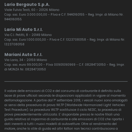
Lario Bergauto S.p.A.
Viale Fulvio Testi, 60 - 20126 Milano
Cap. soc. Euro 3.000.000,00 - P.Iva e C.F. 11440160155 - Reg. Impr. di Milano Nr.
11440160155
Lario Mi Auto S.r.l.
Via C.I. Petitti, 8 - 20149 Milano
Cap. soc. Euro 1.000.000,00 - P.Iva e C.F. 13237080158 - Reg. Impr. di Milano Nr.
13237080158
Mariani Auto S.r.l.
Via Lario, 34 - 20159 Milano
Cap. soc. euro 99.000,00 - P.Iva 00901090969 - C.F. 08284730150 - Reg. Impr.
di MONZA Nr. 08284730150
Il valore delle emissioni di CO2 e del consumo di carburante è definito sulla
base di prove ufficiali secondo le disposizioni applicabili in vigore al momento
dell'omologazione. A partire dal 1° settembre 2018, i veicoli nuovi sono omologati
ai sensi della procedura di prova WLTP (Worldwide Harmonized Light Vehicles
Test Procedure). La procedura WLTP sostituisce il ciclo NEDC, la procedura di
prova precedentemente utilizzata. E’ disponibile presso le nostre filiali una
guida relativa al risparmio di carburante e alle emissioni di CO2 che riporta i
dati inerenti a tutti i nuovi modelli di autovetture. Oltre al rendimento del
motore, anche lo stile di guida ed altri fattori non tecnici contribuiscono a