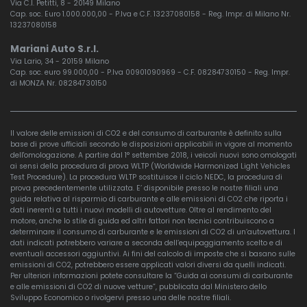
Via C.I. Petitti, 8 - 20149 Milano
Cap. soc. Euro 1.000.000,00 - P.Iva e C.F. 13237080158 - Reg. Impr. di Milano Nr.
13237080158
Mariani Auto S.r.l.
Via Lario, 34 - 20159 Milano
Cap. soc. euro 99.000,00 - P.Iva 00901090969 - C.F. 08284730150 - Reg. Impr.
di MONZA Nr. 08284730150
Il valore delle emissioni di CO2 e del consumo di carburante è definito sulla
base di prove ufficiali secondo le disposizioni applicabili in vigore al momento
dell'omologazione. A partire dal 1° settembre 2018, i veicoli nuovi sono omologati
ai sensi della procedura di prova WLTP (Worldwide Harmonized Light Vehicles
Test Procedure). La procedura WLTP sostituisce il ciclo NEDC, la procedura di
prova precedentemente utilizzata. E’ disponibile presso le nostre filiali una
guida relativa al risparmio di carburante e alle emissioni di CO2 che riporta i
dati inerenti a tutti i nuovi modelli di autovetture. Oltre al rendimento del
motore, anche lo stile di guida ed altri fattori non tecnici contribuiscono a
determinare il consumo di carburante e le emissioni di CO2 di un’autovettura. I
dati indicati potrebbero variare a seconda dell’equipaggiamento scelto e di
eventuali accessori aggiuntivi. Ai fini del calcolo di imposte che si basano sulle
emissioni di CO2, potrebbero essere applicati valori diversi da quelli indicati.
Per ulteriori informazioni potete consultare la “Guida ai consumi di carburante
e alle emissioni di CO2 di nuove vetture”, pubblicata dal Ministero dello
Sviluppo Economico o rivolgervi presso una delle nostre filiali.