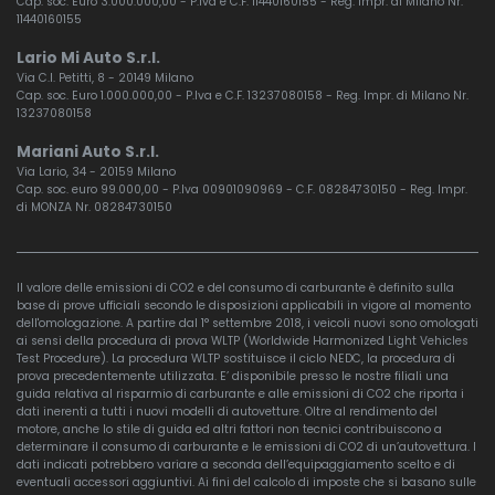
Cap. soc. Euro 3.000.000,00 - P.Iva e C.F. 11440160155 - Reg. Impr. di Milano Nr.
11440160155
Lario Mi Auto S.r.l.
Via C.I. Petitti, 8 - 20149 Milano
Cap. soc. Euro 1.000.000,00 - P.Iva e C.F. 13237080158 - Reg. Impr. di Milano Nr.
13237080158
Mariani Auto S.r.l.
Via Lario, 34 - 20159 Milano
Cap. soc. euro 99.000,00 - P.Iva 00901090969 - C.F. 08284730150 - Reg. Impr.
di MONZA Nr. 08284730150
Il valore delle emissioni di CO2 e del consumo di carburante è definito sulla
base di prove ufficiali secondo le disposizioni applicabili in vigore al momento
dell'omologazione. A partire dal 1° settembre 2018, i veicoli nuovi sono omologati
ai sensi della procedura di prova WLTP (Worldwide Harmonized Light Vehicles
Test Procedure). La procedura WLTP sostituisce il ciclo NEDC, la procedura di
prova precedentemente utilizzata. E’ disponibile presso le nostre filiali una
guida relativa al risparmio di carburante e alle emissioni di CO2 che riporta i
dati inerenti a tutti i nuovi modelli di autovetture. Oltre al rendimento del
motore, anche lo stile di guida ed altri fattori non tecnici contribuiscono a
determinare il consumo di carburante e le emissioni di CO2 di un’autovettura. I
dati indicati potrebbero variare a seconda dell’equipaggiamento scelto e di
eventuali accessori aggiuntivi. Ai fini del calcolo di imposte che si basano sulle