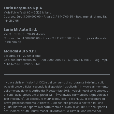
Lario Bergauto S.p.A.
Viale Fulvio Testi, 60 - 20126 Milano
Cap. soc. Euro 3.000.000,00 - P.Iva e C.F. 11440160155 - Reg. Impr. di Milano Nr.
11440160155
Lario Mi Auto S.r.l.
Via C.I. Petitti, 8 - 20149 Milano
Cap. soc. Euro 1.000.000,00 - P.Iva e C.F. 13237080158 - Reg. Impr. di Milano Nr.
13237080158
Mariani Auto S.r.l.
Via Lario, 34 - 20159 Milano
Cap. soc. euro 99.000,00 - P.Iva 00901090969 - C.F. 08284730150 - Reg. Impr.
di MONZA Nr. 08284730150
Il valore delle emissioni di CO2 e del consumo di carburante è definito sulla
base di prove ufficiali secondo le disposizioni applicabili in vigore al momento
dell'omologazione. A partire dal 1° settembre 2018, i veicoli nuovi sono omologati
ai sensi della procedura di prova WLTP (Worldwide Harmonized Light Vehicles
Test Procedure). La procedura WLTP sostituisce il ciclo NEDC, la procedura di
prova precedentemente utilizzata. E’ disponibile presso le nostre filiali una
guida relativa al risparmio di carburante e alle emissioni di CO2 che riporta i
dati inerenti a tutti i nuovi modelli di autovetture. Oltre al rendimento del