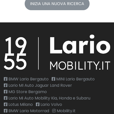
INIZIA UNA NUOVA RICERCA
BMW Lario Bergauto
MINI Lario Bergauto
Lario MI Auto Jaguar Land Rover
MG Store Bergamo
Lario Mi Auto Mobility Kia, Honda e Subaru
Lotus Milano
Lario Volvo
BMW Lario Motorrad
Mobility.it