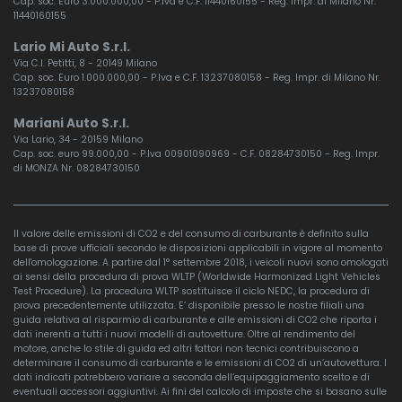
Cap. soc. Euro 3.000.000,00 - P.Iva e C.F. 11440160155 - Reg. Impr. di Milano Nr.
11440160155
Lario Mi Auto S.r.l.
Via C.I. Petitti, 8 - 20149 Milano
Cap. soc. Euro 1.000.000,00 - P.Iva e C.F. 13237080158 - Reg. Impr. di Milano Nr.
13237080158
Mariani Auto S.r.l.
Via Lario, 34 - 20159 Milano
Cap. soc. euro 99.000,00 - P.Iva 00901090969 - C.F. 08284730150 - Reg. Impr.
di MONZA Nr. 08284730150
Il valore delle emissioni di CO2 e del consumo di carburante è definito sulla
base di prove ufficiali secondo le disposizioni applicabili in vigore al momento
dell'omologazione. A partire dal 1° settembre 2018, i veicoli nuovi sono omologati
ai sensi della procedura di prova WLTP (Worldwide Harmonized Light Vehicles
Test Procedure). La procedura WLTP sostituisce il ciclo NEDC, la procedura di
prova precedentemente utilizzata. E’ disponibile presso le nostre filiali una
guida relativa al risparmio di carburante e alle emissioni di CO2 che riporta i
dati inerenti a tutti i nuovi modelli di autovetture. Oltre al rendimento del
motore, anche lo stile di guida ed altri fattori non tecnici contribuiscono a
determinare il consumo di carburante e le emissioni di CO2 di un’autovettura. I
dati indicati potrebbero variare a seconda dell’equipaggiamento scelto e di
eventuali accessori aggiuntivi. Ai fini del calcolo di imposte che si basano sulle