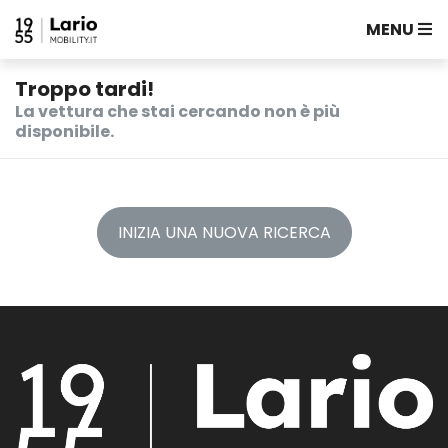
MENU
Troppo tardi!
La vettura che stai cercando non è più
disponibile.
INIZIA UNA NUOVA RICERCA