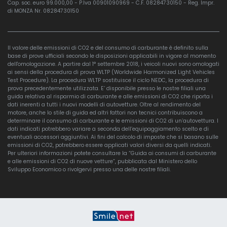
Cap. soc. euro 99.000,00 - P.Iva 00901090969 - C.F. 08284730150 - Reg. Impr.
di MONZA Nr. 08284730150
Il valore delle emissioni di CO2 e del consumo di carburante è definito sulla
base di prove ufficiali secondo le disposizioni applicabili in vigore al momento
dell'omologazione. A partire dal 1° settembre 2018, i veicoli nuovi sono omologati
ai sensi della procedura di prova WLTP (Worldwide Harmonized Light Vehicles
Test Procedure). La procedura WLTP sostituisce il ciclo NEDC, la procedura di
prova precedentemente utilizzata. E’ disponibile presso le nostre filiali una
guida relativa al risparmio di carburante e alle emissioni di CO2 che riporta i
dati inerenti a tutti i nuovi modelli di autovetture. Oltre al rendimento del
motore, anche lo stile di guida ed altri fattori non tecnici contribuiscono a
determinare il consumo di carburante e le emissioni di CO2 di un’autovettura. I
dati indicati potrebbero variare a seconda dell’equipaggiamento scelto e di
eventuali accessori aggiuntivi. Ai fini del calcolo di imposte che si basano sulle
emissioni di CO2, potrebbero essere applicati valori diversi da quelli indicati.
Per ulteriori informazioni potete consultare la “Guida ai consumi di carburante
e alle emissioni di CO2 di nuove vetture”, pubblicata dal Ministero dello
Sviluppo Economico o rivolgervi presso una delle nostre filiali.