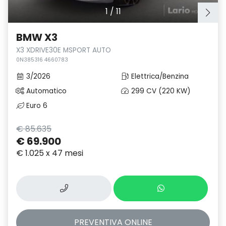
1
/
11
BMW X3
X3 XDRIVE30E MSPORT AUTO
0N385316 4660783
3/2026
Elettrica/Benzina
Automatico
299 CV (220 KW)
Euro 6
€ 85.635
€ 69.900
€ 1.025 x 47 mesi
PREVENTIVA
ONLINE