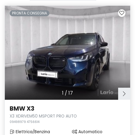
PRONTA CONSEGNA
1
/
17
BMW X3
X3 XDRIVEM50 MSPORT PRO AUTO
09498979 4756614
Elettrica/Benzina
Automatico