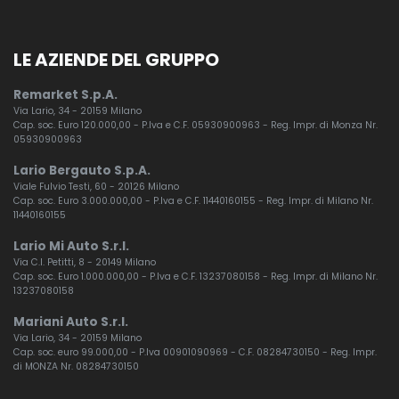
LE AZIENDE DEL GRUPPO
Remarket S.p.A.
Via Lario, 34 - 20159 Milano
Cap. soc. Euro 120.000,00 - P.Iva e C.F. 05930900963 - Reg. Impr. di Monza Nr.
05930900963
Lario Bergauto S.p.A.
Viale Fulvio Testi, 60 - 20126 Milano
Cap. soc. Euro 3.000.000,00 - P.Iva e C.F. 11440160155 - Reg. Impr. di Milano Nr.
11440160155
Lario Mi Auto S.r.l.
Via C.I. Petitti, 8 - 20149 Milano
Cap. soc. Euro 1.000.000,00 - P.Iva e C.F. 13237080158 - Reg. Impr. di Milano Nr.
13237080158
Mariani Auto S.r.l.
Via Lario, 34 - 20159 Milano
Cap. soc. euro 99.000,00 - P.Iva 00901090969 - C.F. 08284730150 - Reg. Impr.
di MONZA Nr. 08284730150