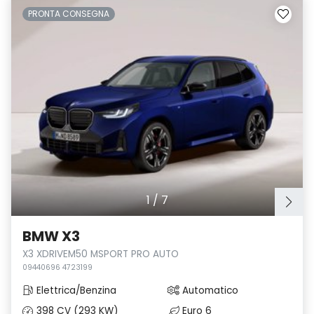
PRONTA CONSEGNA
1
/
7
BMW X3
X3 XDRIVEM50 MSPORT PRO AUTO
09440696 4723199
Elettrica/Benzina
Automatico
398 CV (293 KW)
Euro 6