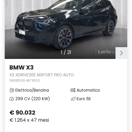
1
/
21
BMW X3
X3 XDRIVE30E MSPORT PRO AUTO
0N385126 4673833
Elettrica/Benzina
Automatico
299 CV (220 KW)
Euro 6E
€ 90.032
€ 1.264 x 47 mesi