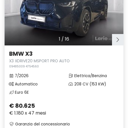
1
/
16
BMW X3
X3 XDRIVE20 MSPORT PRO AUTO
09485009 4754560
7/2026
Elettrica/Benzina
Automatico
208 CV (153 KW)
Euro 6E
€ 80.625
€ 1.180 x 47 mesi
Garanzia del concessionario