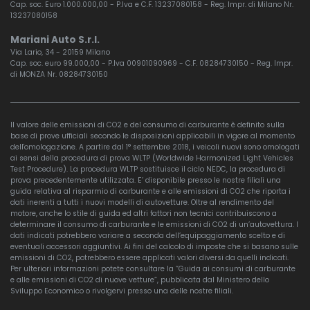
Cap. soc. Euro 1.000.000,00 - P.Iva e C.F. 13237080158 - Reg. Impr. di Milano Nr.
13237080158
Mariani Auto S.r.l.
Via Lario, 34 - 20159 Milano
Cap. soc. euro 99.000,00 - P.Iva 00901090969 - C.F. 08284730150 - Reg. Impr.
di MONZA Nr. 08284730150
Il valore delle emissioni di CO2 e del consumo di carburante è definito sulla
base di prove ufficiali secondo le disposizioni applicabili in vigore al momento
dell'omologazione. A partire dal 1° settembre 2018, i veicoli nuovi sono omologati
ai sensi della procedura di prova WLTP (Worldwide Harmonized Light Vehicles
Test Procedure). La procedura WLTP sostituisce il ciclo NEDC, la procedura di
prova precedentemente utilizzata. E’ disponibile presso le nostre filiali una
guida relativa al risparmio di carburante e alle emissioni di CO2 che riporta i
dati inerenti a tutti i nuovi modelli di autovetture. Oltre al rendimento del
motore, anche lo stile di guida ed altri fattori non tecnici contribuiscono a
determinare il consumo di carburante e le emissioni di CO2 di un’autovettura. I
dati indicati potrebbero variare a seconda dell’equipaggiamento scelto e di
eventuali accessori aggiuntivi. Ai fini del calcolo di imposte che si basano sulle
emissioni di CO2, potrebbero essere applicati valori diversi da quelli indicati.
Per ulteriori informazioni potete consultare la “Guida ai consumi di carburante
e alle emissioni di CO2 di nuove vetture”, pubblicata dal Ministero dello
Sviluppo Economico o rivolgervi presso una delle nostre filiali.