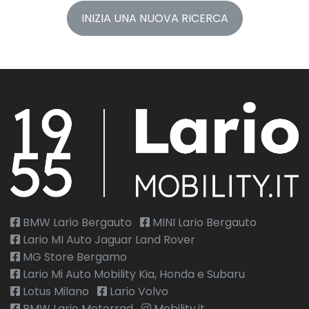
INIZIA UNA NUOVA RICERCA
BMW Lario Bergauto
MINI Lario Bergauto
Lario MI Auto Jaguar Land Rover
MG Store Bergamo
Lario Mi Auto Mobility Kia, Honda e Subaru
Lotus Milano
Lario Volvo
BMW Lario Motorrad
Mobility.it