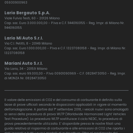
05930900963
Lario Bergauto S.p.A.
Viale Fulvio Testi, 60 - 20126 Milano
Cap. soc. Euro 3.000.000,00 - P.Iva e C.F. 11440160155 - Reg. Impr. di Milano Nr.
11440160155
Lario Mi Auto S.r.l.
Via C.I. Petitti, 8 - 20149 Milano
Cap. soc. Euro 1.000.000,00 - P.Iva e C.F. 13237080158 - Reg. Impr. di Milano Nr.
13237080158
Mariani Auto S.r.l.
Via Lario, 34 - 20159 Milano
Cap. soc. euro 99.000,00 - P.Iva 00901090969 - C.F. 08284730150 - Reg. Impr.
di MONZA Nr. 08284730150
Il valore delle emissioni di CO2 e del consumo di carburante è definito sulla
base di prove ufficiali secondo le disposizioni applicabili in vigore al momento
dell'omologazione. A partire dal 1° settembre 2018, i veicoli nuovi sono omologati
ai sensi della procedura di prova WLTP (Worldwide Harmonized Light Vehicles
Test Procedure). La procedura WLTP sostituisce il ciclo NEDC, la procedura di
prova precedentemente utilizzata. E’ disponibile presso le nostre filiali una
guida relativa al risparmio di carburante e alle emissioni di CO2 che riporta i