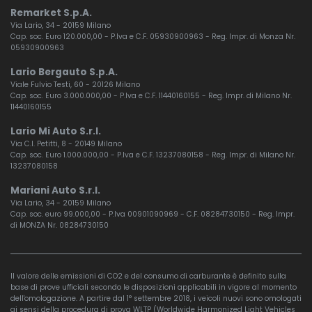
Remarket S.p.A.
Via Lario, 34 - 20159 Milano
Cap. soc. Euro 120.000,00 - P.Iva e C.F. 05930900963 - Reg. Impr. di Monza Nr.
05930900963
Lario Bergauto S.p.A.
Viale Fulvio Testi, 60 - 20126 Milano
Cap. soc. Euro 3.000.000,00 - P.Iva e C.F. 11440160155 - Reg. Impr. di Milano Nr.
11440160155
Lario Mi Auto S.r.l.
Via C.I. Petitti, 8 - 20149 Milano
Cap. soc. Euro 1.000.000,00 - P.Iva e C.F. 13237080158 - Reg. Impr. di Milano Nr.
13237080158
Mariani Auto S.r.l.
Via Lario, 34 - 20159 Milano
Cap. soc. euro 99.000,00 - P.Iva 00901090969 - C.F. 08284730150 - Reg. Impr.
di MONZA Nr. 08284730150
Il valore delle emissioni di CO2 e del consumo di carburante è definito sulla
base di prove ufficiali secondo le disposizioni applicabili in vigore al momento
dell'omologazione. A partire dal 1° settembre 2018, i veicoli nuovi sono omologati
ai sensi della procedura di prova WLTP (Worldwide Harmonized Light Vehicles